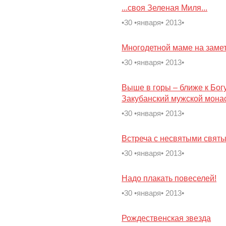
...своя Зеленая Миля...
•30 •января• 2013•
Многодетной маме на заме
•30 •января• 2013•
Выше в горы – ближе к Бо
Закубанский мужской мона
•30 •января• 2013•
Встреча с несвятыми свят
•30 •января• 2013•
Надо плакать повеселей!
•30 •января• 2013•
Рождественская звезда