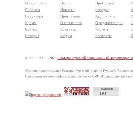
Митрополит
Эфир
Программа
Н
События
Новости
передач
А
Структура
Программы
Аудиоархив
Н
Храмы
О телеканале
О радиостанции
Ф
Святые
Контакты
Частоты
О
История
Форум
Контакты
К
© 17.02.1999 — 2026
•Екатеринбургский епархиальный Информационно
•Официальное издание Екатеринбургской епархии Русской Правосла
При использовании информации ссылка на СМИ «Православный вестн