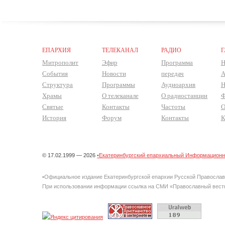
ЕПАРХИЯ
ТЕЛЕКАНАЛ
РАДИО
Г
Митрополит
Эфир
Программа
Н
События
Новости
передач
А
Структура
Программы
Аудиоархив
Н
Храмы
О телеканале
О радиостанции
Ф
Святые
Контакты
Частоты
О
История
Форум
Контакты
К
© 17.02.1999 — 2026
•Екатеринбургский епархиальный Информационно
•Официальное издание Екатеринбургской епархии Русской Правосла
При использовании информации ссылка на СМИ «Православный вестн