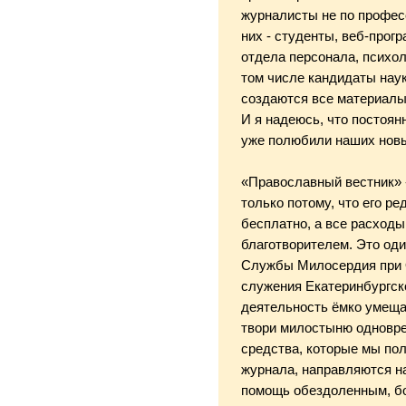
журналисты не по професс
них - студенты, веб-прог
отдела персонала, психол
том числе кандидаты нау
создаются все материалы
И я надеюсь, что постоян
уже полюбили наших новы
«Православный вестник» 
только потому, что его р
бесплатно, а все расходы
благотворителем. Это од
Службы Милосердия при 
служения Екатеринбургск
деятельность ёмко умещае
твори милостыню одновре
средства, которые мы по
журнала, направляются н
помощь обездоленным, б