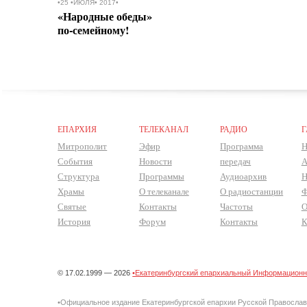
•25 •ИЮЛЯ• 2017•
«Народные обеды»
по-семейному!
ЕПАРХИЯ
ТЕЛЕКАНАЛ
РАДИО
Г
Митрополит
Эфир
Программа
Н
События
Новости
передач
А
Структура
Программы
Аудиоархив
Н
Храмы
О телеканале
О радиостанции
Ф
Святые
Контакты
Частоты
О
История
Форум
Контакты
К
© 17.02.1999 — 2026
•Екатеринбургский епархиальный Информационно
•Официальное издание Екатеринбургской епархии Русской Правосла