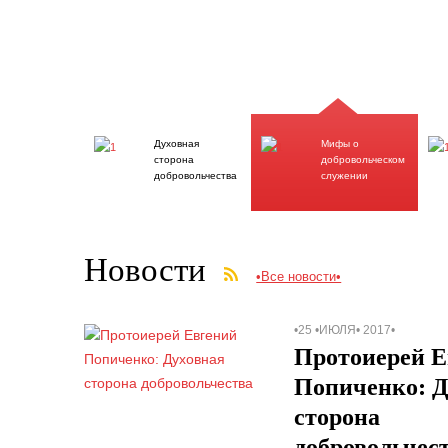
Духовная
Мифы о
сторона
добровольческом
добровольчества
служении
Новости
•Все новости•
•25 •ИЮЛЯ• 2017•
Протоиерей Е
Попиченко: Д
сторона
добровольчес