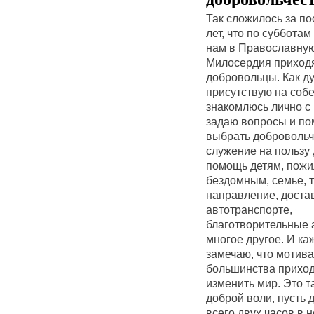
Так сложилось за п
лет, что по субботам 
нам в Православну
Милосердия приход
добровольцы. Как д
присутствую на соб
знакомлюсь лично с
задаю вопросы и п
выбрать добровольч
служение на пользу
помощь детям, пож
бездомным, семье, 
направление, доста
автотранспорте,
благотворительные 
многое другое. И ка
замечаю, что мотива
большинства прихо
изменить мир. Это т
доброй воли, пусть 
всего двух часов в 