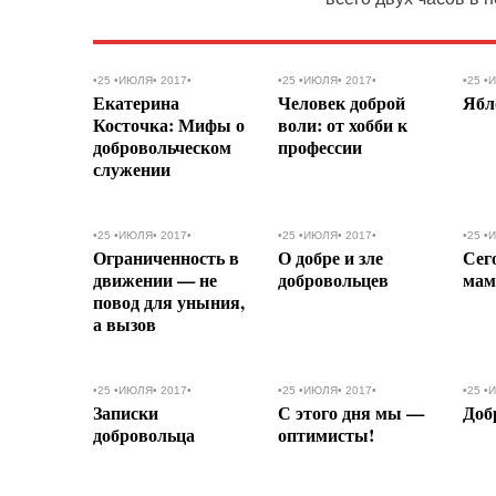
•25 •ИЮЛЯ• 2017•
•25 •ИЮЛЯ• 2017•
•25 •
Екатерина
Человек доброй
Ябл
Косточка: Мифы о
воли: от хобби к
добровольческом
профессии
служении
•25 •ИЮЛЯ• 2017•
•25 •ИЮЛЯ• 2017•
•25 •
Ограниченность в
О добре и зле
Сег
движении — не
добровольцев
мам
повод для уныния,
а вызов
•25 •ИЮЛЯ• 2017•
•25 •ИЮЛЯ• 2017•
•25 •
Записки
С этого дня мы —
Доб
добровольца
оптимисты!