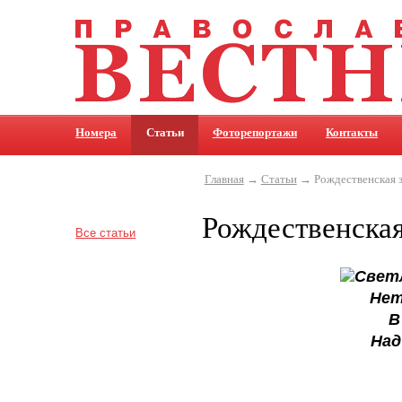
Номера
Статьи
Фоторепортажи
Контакты
Главная
→
Статьи
→ Рождественская з
Рождественская
Все статьи
Свет
Нет
В
Над