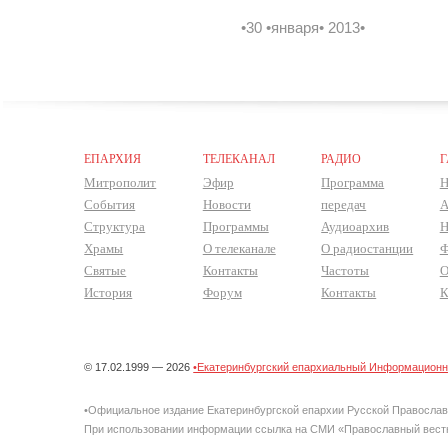
•30 •января• 2013•
ЕПАРХИЯ
ТЕЛЕКАНАЛ
РАДИО
Г
Митрополит
Эфир
Программа
Н
События
Новости
передач
А
Структура
Программы
Аудиоархив
Н
Храмы
О телеканале
О радиостанции
Ф
Святые
Контакты
Частоты
О
История
Форум
Контакты
К
© 17.02.1999 — 2026
•Екатеринбургский епархиальный Информационно
•Официальное издание Екатеринбургской епархии Русской Правосла
При использовании информации ссылка на СМИ «Православный вестн