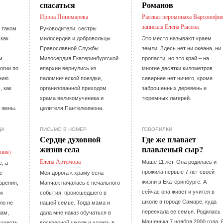
спасаться
Романов
Ирина Пономарева
Рассказ иеромонаха Варсонофи
записала Елена Рысева
 таком
Руководители, сестры
как
милосердия и добровольцы
Это место называют краем
Православной Службы
земли. Здесь нет ни океана, ни
м
Милосердия Екатеринбургской
пропасти, но это край – на
огии по
епархии вернулись из
многие десятки километров
нию
паломнической поездки,
севернее нет ничего, кроме
, как
организованной приходом
заброшенных деревень и
храма великомученика и
тюремных лагерей.
 жены.
целителя Пантелеимона.
ЦА
ПИСЬМО В НОМЕР
ГОВОРИЛКИ
Сердце духовной
Где же плавает
жизни села
плавленый сыр?
ния)
Елена Артемова
Маше 11 лет. Она родилась и
, а
прожила первые 7 лет своей
е
Моя дорога к храму села
жизни в Екатеринбурге. А
зрения,
Манчаж началась с печального
сейчас она живет и учится в
ым
события, происшедшего в
школе в городе Самаре, куда
ло не
нашей семье. Тогда мама и
переехала ее семья. Родилась
лам,
дала мне наказ обучаться в
Машенька 7 ноября 2000 года. 
 учесть
воскресной школе и ходить в