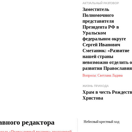
АКТУАЛЬНЫЙ РАЗГОВОР
Заместитель
Полномочного
представителя
Президента РФ в
Уральском
федеральном округе
Сергей Иванович
Сметанюк: «Развитие
нашей страны
невозможно отделить 
развития Православия
Вопросы: Светлана Ладина
ЖИЗНЬ ПРИХОДА
Храм в честь Рождест
Христова
авного редактора
Небесный крестный ход
рнала «Православный вестник» протоиерей