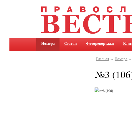
Номера
Статьи
Фоторепортажи
Конт
Главная
→
Номера
→ 
№3 (106)