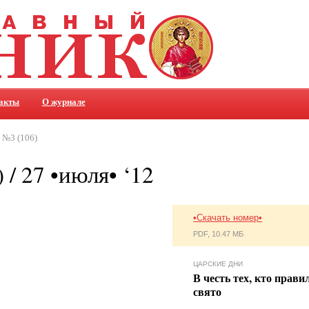
акты
О журнале
№3 (106)
 / 27 •июля• ‘12
•Скачать номер•
PDF, 10.47 МБ
ЦАРСКИЕ ДНИ
В честь тех, кто прави
свято