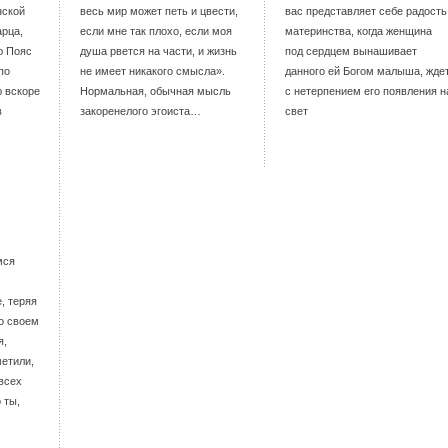
нской
весь мир может петь и цвести,
вас представляет себе радость
рца,
если мне так плохо, если моя
материнства, когда женщина
ю Пояс
душа рвется на части, и жизнь
под сердцем вынашивает
по
не имеет никакого смысла».
данного ей Богом малыша, жде
 вскоре
Нормальная, обычная мысль
с нетерпением его появления н
в
закоренелого эгоиста…
свет
мся
, теряя
 о своем
я,
метили,
 всех
 ты,