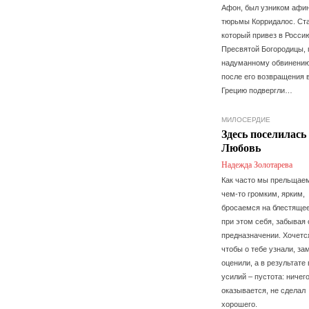
Афон, был узником афи
тюрьмы Корридалос. Ста
который привез в Росси
Пресвятой Богородицы, 
надуманному обвинению
после его возвращения 
Грецию подвергли…
МИЛОСЕРДИЕ
Здесь поселилась
Любовь
Надежда Золотарева
Как часто мы прельщае
чем-то громким, ярким,
бросаемся на блестящее
при этом себя, забывая
предназначении. Хочетс
чтобы о тебе узнали, за
оценили, а в результате
усилий – пустота: ничего
оказывается, не сделал
хорошего.