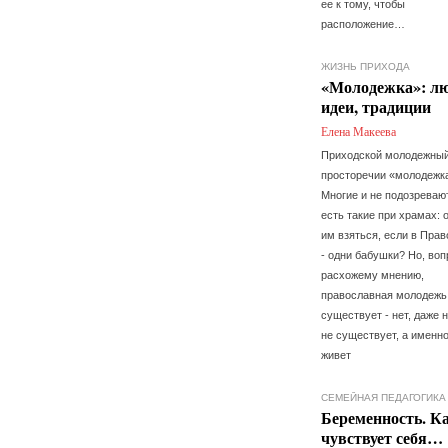
ее к тому, чтобы
расположение…
ЖИЗНЬ ПРИХОДА
«Молодежка»: лю
идеи, традиции
Елена Макеева
Приходской молодежный 
просторечии «молодежк
Многие и не подозревают
есть такие при храмах: 
им взяться, если в Пра
- одни бабушки? Но, воп
расхожему мнению,
православная молодежь
существует - нет, даже н
не существует, а именно
живет
СЕМЕЙНАЯ ПЕДАГОГИКА
Беременность. К
чувствует себя…