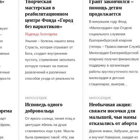
в»
Творческая
Грант закончился –
мастерская в
помощь детям
реабилитационном
продолжается
центре Фонда «Город
В минувшем году Фонд
без наркотиков»
«Милосердие» при Отделе
твуют
Надежда Золотарева
социального служения
 –
Екатеринбургской епархии
но
Уныние – болезнь нашего века.
(теперь – Православная Служб
их
Страсть, которая отрывает от
Милосердия Екатеринбургской
равные
Бога, создает внутреннюю
епархии) получил финансовую
пустоту, стремление заполнить
поддержку в организации
й
которую толкает на поиски
работы круглосуточного поста
вечные
развлечений и различных
милосердия в детских
тарости
способов ухода от реальности
стационарах, выиграв…
МИЛОСЕРДИЕ
МИЛОСЕРДИЕ
Исповедь одного
Необычная акция:
фрема
добровольца
свяжем носочки для
малышей, чьи мамы
март
От яркого солнца, пения птиц и
отказались от аборта
Ефрем,
цветущих яблонь на душе
становилось еще хуже. Мысль
Дорогие мамы, бабушки, дочки
ре
была примерно такой: «Ну, как
и внучки! Наверное, каждая из