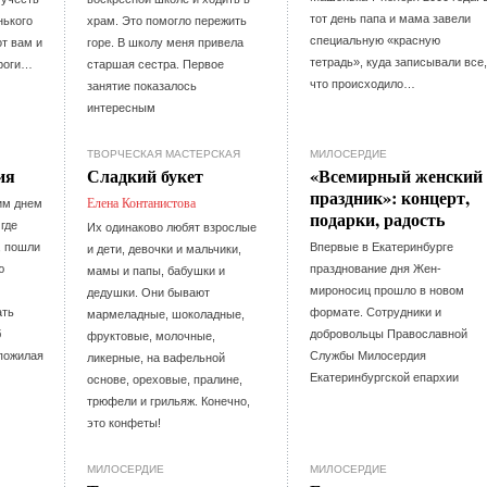
тот день папа и мама завели
нького
храм. Это помогло пережить
специальную «красную
от вам и
горе. В школу меня привела
тетрадь», куда записывали все,
ороги…
старшая сестра. Первое
что происходило…
занятие показалось
интересным
ТВОРЧЕСКАЯ МАСТЕРСКАЯ
МИЛОСЕРДИЕ
ия
Сладкий букет
«Всемирный женский
праздник»: концерт,
Елена Контанистова
им днем
подарки, радость
 где
Их одинаково любят взрослые
, пошли
Впервые в Екатеринбурге
и дети, девочки и мальчики,
ю
празднование дня Жен-
мамы и папы, бабушки и
мироносиц прошло в новом
дедушки. Они бывают
ать
формате. Сотрудники и
мармеладные, шоколадные,
б
добровольцы Православной
фруктовые, молочные,
пожилая
Службы Милосердия
ликерные, на вафельной
Екатеринбургской епархии
основе, ореховые, пралине,
трюфели и грильяж. Конечно,
это конфеты!
МИЛОСЕРДИЕ
МИЛОСЕРДИЕ