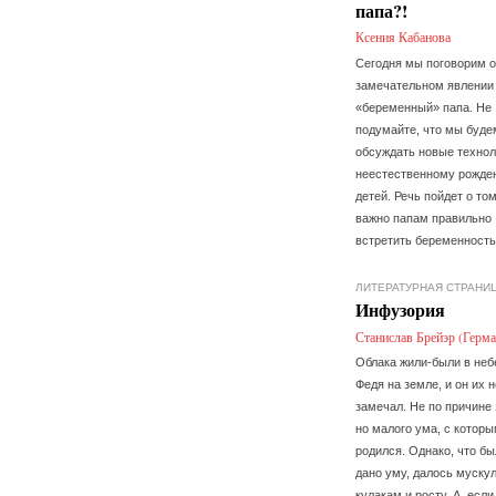
папа?!
Ксения Кабанова
Сегодня мы поговорим о
замечательном явлении 
«беременный» папа. Не
подумайте, что мы буде
обсуждать новые технол
неестественному рожде
детей. Речь пойдет о том
важно папам правильно
встретить беременность
ЛИТЕРАТУРНАЯ СТРАНИ
Инфузория
Станислав Брейэр (Герма
Облака жили-были в небе
Федя на земле, и он их н
замечал. Не по причине 
но малого ума, с котор
родился. Однако, что бы
дано уму, далось муску
кулакам и росту. А, если