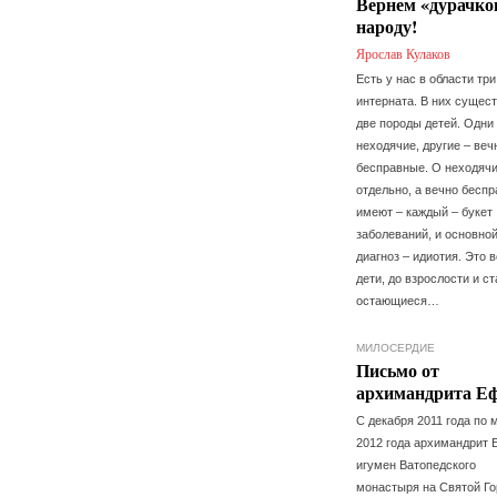
Вернем «дурачко
народу!
Ярослав Кулаков
Есть у нас в области три
интерната. В них сущес
две породы детей. Одни
неходячие, другие – веч
бесправные. О неходяч
отдельно, а вечно бесп
имеют – каждый – букет
заболеваний, и основно
диагноз – идиотия. Это 
дети, до взрослости и с
остающиеся…
МИЛОСЕРДИЕ
Письмо от
архимандрита Е
С декабря 2011 года по 
2012 года архимандрит 
игумен Ватопедского
монастыря на Святой Го