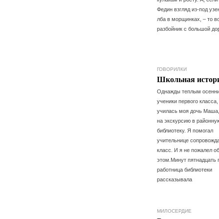
Федин взгляд из-под узе
лба в морщинках, – то в
разбойник с большой д
ГОВОРИЛКИ
Школьная истор
Однажды теплым осенн
ученики первого класса,
училась моя дочь Маша
на экскурсию в районну
библиотеку. Я помогал
учительнице сопровожд
класс. И я не пожалел о
этом.Минут пятнадцать 
работница библиотеки
рассказывала
МИЛОСЕРДИЕ