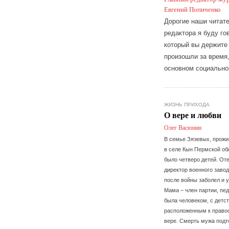
Евгений Попиченко
Дорогие наши читате
редактора я буду го
который вы держите 
произошли за время,
основном социально
ЖИЗНЬ ПРИХОДА
О вере и любви
Олег Васюнин
В семье Зязевых, прож
в селе Кын Пермской об
было четверо детей. Оте
директор военного завод
после войны заболел и 
Мама – член партии, пед
была человеком, с детс
расположенным к право
вере. Смерть мужа подт