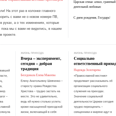
Царская семья: алмаз, граненый
деятельной любовью
ли! На этот раз в колонке главного
ворить с вами не о новом номере ПВ,
С днем рождения, Государь!
в руках, а о тех изменениях, которые
 пока мы с вами не виделись, в нашем
м проекте.
ЖИЗНЬ ПРИХОДА
ЖИЗНЬ ПРИХОДА
Вчера – эксперимент,
Социально
сегодня – добрая
ответственный прихо
традиция
Надежда Золотарева
ивавшей
Беседовала Елена Макеева
ласти,
«Православной вестник»
ц,
Елену Анатольевну Шевченко –
продолжает рассказывать об
а,
старосту храма Рождества
организации социального
умер.
Христова – трудно застать на
служения на приходах.
агог –
месте. Это не удивительно,
Значение социальной
тва
ведь ей нужно столько успеть:
деятельности Церкви сегодня
славной
кроме насыщенной приходской
трудно переоценить –
олкнула
жизни, включающей в себя
священники и миряне идут в