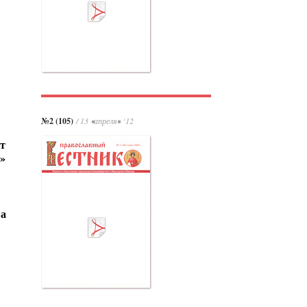
№2 (105)
/ 13 •апреля• ‘12
от
»
ва