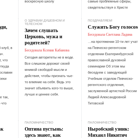
воскресную школу
самые проблемные сферы,
свидетельствуя о Христе
О ЗДРАВИИ ДУШЕВНОМ И
ПОЗДРАВЛЯЕМ!
ТЕЛЕСНОМ
ди,
Служить Богу голосо
Зачем слушать
Беседовала Светлана Ладина
Церковь, мужа и
родителей?
…на протяжении 10-ти лет учат
клуб, в
на Певческо-регентском
Беседовала Ксения Кабанова
а».
отделении Екатеринбургской
Сегодня авторитеты не в моде.
, что
православной духовной
Все слишком дорожат своей
откуда
семинарии Об этом мы
мнимой свободой мысли и
вославии
беседуем с заведующей
действия, чтобы признать чье-
реки
Учебным отделом Певческо-
то влияние на себя. Ведь это
регентского отделения,
значит объявить кого-то выше,
заслуженной артисткой России
лучше и ценнее себя.
е так,
Лидией Александровной
 что
Титовской
ПАЛОМНИЧЕСТВО
ПАЛОМНИЧЕСТВО
ак
Оптина пустынь:
Ныробский узник:
здесь знают, как
Михаил Никитич