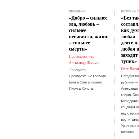
ПРАЗДНИК
ВСТРЕЧА 
«Добро – сильнее
«Без та
зла, любовь –
состав
сильнее
как дух
ненависти, жизнь
любая
– сильнее
деятель
смерти»
любая 
заходит
Протопресвитер
тупик»
Александр Шмеман
Олег Васю
19 августа —
Преображение Господа
Сегодня го
Бога и Спаса нашего
рубрики —
Иисуса Христа.
Александр 
клирик Свя
Кафедральн
кандидат и
наук, прор
воспитател
Уральского
бизнеса.