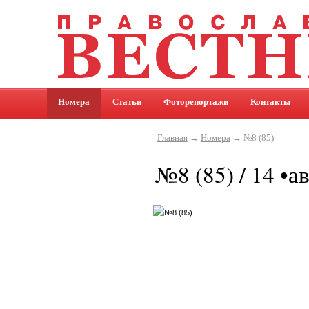
Номера
Статьи
Фоторепортажи
Контакты
Главная
→
Номера
→ №8 (85)
№8 (85) / 14 •а