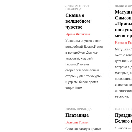
ЛИТЕРАТУРНАЯ
ЛЮДИ И В
СТРАНИЦА
Матуш
Сказка о
Симеон
волшебном
«Привы
чувстве
послуш
Ирина Яговкина
меня с 
У леса на опушке стоял
Наталья Ев
волшебный Домик,И жил
Матушка С
в волшебном Домике
охотно гов
угрюмый, хмурый
детстве и 
Гномик.И очень
встрече с 
огорчался волшебный
матерью, к
старый Дом,Что хмурый
произошла
и угрюмый все время
в зрелом в
ходит Гном.
и переверн
ее жизнь.
ЖИЗНЬ ПРИХОДА
ЖИЗНЬ ПР
Платанида
Праздн
Белого 
Валерий Рожин
15 июля —
Сколько загадок хранит