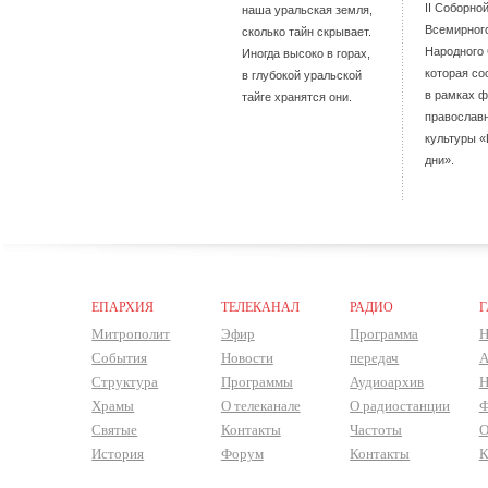
II Соборно
наша уральская земля,
Всемирног
сколько тайн скрывает.
Народного 
Иногда высоко в горах,
которая со
в глубокой уральской
в рамках 
тайге хранятся они.
православ
культуры 
дни».
ЕПАРХИЯ
ТЕЛЕКАНАЛ
РАДИО
Г
Митрополит
Эфир
Программа
Н
События
Новости
передач
А
Структура
Программы
Аудиоархив
Н
Храмы
О телеканале
О радиостанции
Ф
Святые
Контакты
Частоты
О
История
Форум
Контакты
К