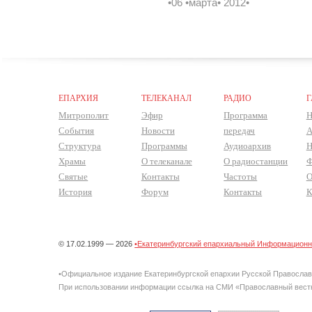
•06 •марта• 2012•
ЕПАРХИЯ
ТЕЛЕКАНАЛ
РАДИО
Г
Митрополит
Эфир
Программа
Н
События
Новости
передач
А
Структура
Программы
Аудиоархив
Н
Храмы
О телеканале
О радиостанции
Ф
Святые
Контакты
Частоты
О
История
Форум
Контакты
К
© 17.02.1999 — 2026
•Екатеринбургский епархиальный Информационно
•Официальное издание Екатеринбургской епархии Русской Правосла
При использовании информации ссылка на СМИ «Православный вестн