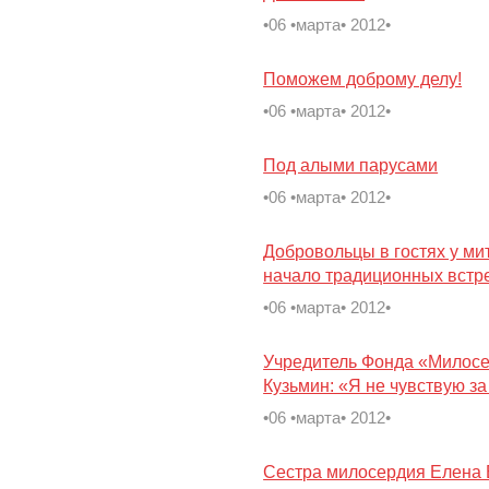
•06 •марта• 2012•
Поможем доброму делу!
•06 •марта• 2012•
Под алыми парусами
•06 •марта• 2012•
Добровольцы в гостях у ми
начало традиционных встр
•06 •марта• 2012•
Учредитель Фонда «Милос
Кузьмин: «Я не чувствую за
•06 •марта• 2012•
Сестра милосердия Елена 