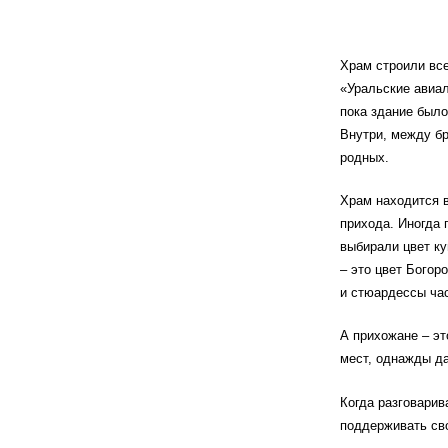
Храм строили вс
«Уральские авиал
пока здание было
Внутри, между бр
родных.
Храм находится в
прихода. Иногда 
выбирали цвет ку
– это цвет Богор
и стюардессы час
А прихожане – эт
мест, однажды да
Когда разговарив
поддерживать сво