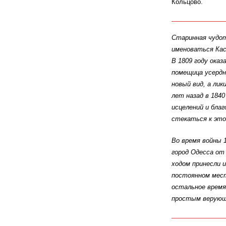
Кольцово.
Старинная чудот
именоваться Касп
В 1809 году ока
помещица усердн
новый вид, а ли
лет назад в 1840
исцелений и бла
стекаться к это
Во время войны 
город Одесса от
ходом принесли и
постоянном мест
остальное время
простым верующ