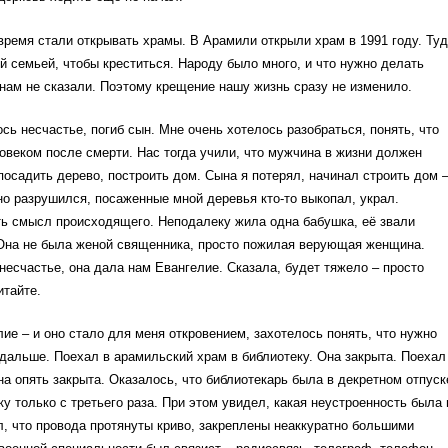
время стали открывать храмы. В Арамили открыли храм в 1991 году. Ту
й семьей, чтобы креститься. Народу было много, и что нужно делать
нам не сказали. Поэтому крещение нашу жизнь сразу не изменило.
сь несчастье, погиб сын. Мне очень хотелось разобраться, понять, что
овеком после смерти. Нас тогда учили, что мужчина в жизни должен
посадить дерево, построить дом. Сына я потерял, начинал строить дом 
но разрушился, посаженные мной деревья кто-то выкопал, украл.
ть смысл происходящего. Неподалеку жила одна бабушка, её звали
Она не была женой священника, просто пожилая верующая женщина.
несчастье, она дала нам Евангелие. Сказала, будет тяжело – просто
итайте.
ие – и оно стало для меня откровением, захотелось понять, что нужно
 дальше. Поехал в арамильский храм в библиотеку. Она закрыта. Поехал
она опять закрыта. Оказалось, что библиотекарь была в декретном отпуск
ку только с третьего раза. При этом увидел, какая неустроенность была 
, что провода протянуты криво, закреплены неаккуратно большими