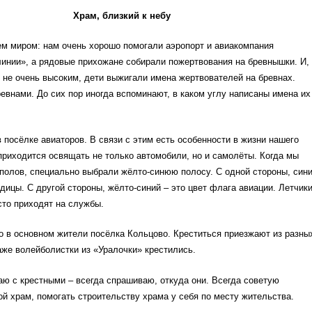
Храм, близкий к небу
ем миром: нам очень хорошо помогали аэропорт и авиакомпания
инии», а рядовые прихожане собирали пожертвования на бревнышки. И,
 не очень высоким, дети выжигали имена жертвователей на бревнах.
евнами. До сих пор иногда вспоминают, в каком углу написаны имена их
 посёлке авиаторов. В связи с этим есть особенности в жизни нашего
приходится освящать не только автомобили, но и самолёты. Когда мы
полов, специально выбрали жёлто-синюю полосу. С одной стороны, син
одицы. С другой стороны, жёлто-синий – это цвет флага авиации. Летчик
то приходят на службы.
о в основном жители посёлка Кольцово. Креститься приезжают из разны
же волейболистки из «Уралочки» крестились.
аю с крестными – всегда спрашиваю, откуда они. Всегда советую
й храм, помогать строительству храма у себя по месту жительства.