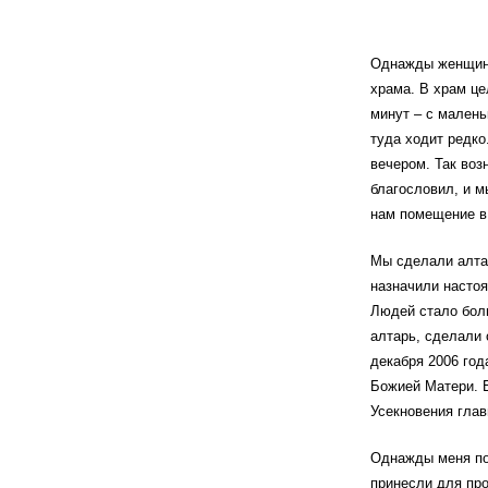
Однажды женщина
храма. В храм це
минут – с малень
туда ходит редко
вечером. Так воз
благословил, и м
нам помещение в
Мы сделали алтар
назначили настоя
Людей стало бол
алтарь, сделали 
декабря 2006 год
Божией Матери. 
Усекновения глав
Однажды меня поз
принесли для пр