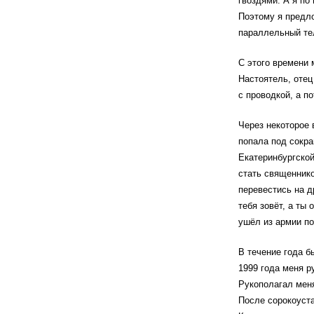
гвоздями. А я по
Поэтому я предло
параллельный тел
С этого времени 
Настоятель, отец
с проводкой, а п
Через некоторое
попала под сокра
Екатеринбургской
стать священнико
перевестись на д
тебя зовёт, а ты
ушёл из армии п
В течение года 
1999 года меня р
Рукополагал меня
После сорокоуста