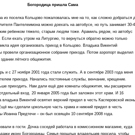
Богородица пришла Сама
 из поселка Кольцово пожаловалась мне на то, как сложно добраться 
лителя Пантелеимона можно доехать на автобусе, но путь занимает 30-
ким ребенком тяжело, старым людям тоже. Арамиль рядом, но автобус
. Если ехать утром на Литургию, то вернуться обратно можно только
никла идея организовать приход в Кольцово. Владыка Викентий
ы провели организационное собрание прихода. Потом аэропорт выделил
 здании лётного общежития.
ь и с 27 ноября 2001 года стали служить. А в сентябре 2003 года меня
телем прихода. Начались постоянные службы, венчание, крещение.
ьше приходить. Нам дали ещё две комнаты общежития, мы расширили
отдельный вход. 20 января 2005 года был заложен этот храм. И 16
а владыка Викентий освятил верхний придел в честь Касперовской икон
Ещё мы сделали цокольную часть храма и нижний придел в честь
ы Иоанна Предтечи – он был освящён 10 сентября 2008 года.
вали в гости. Дочка соседей работала в комиссионном магазине, куда
одажи икону Богородицы. Семья прошлых владельцев просила, чтобы