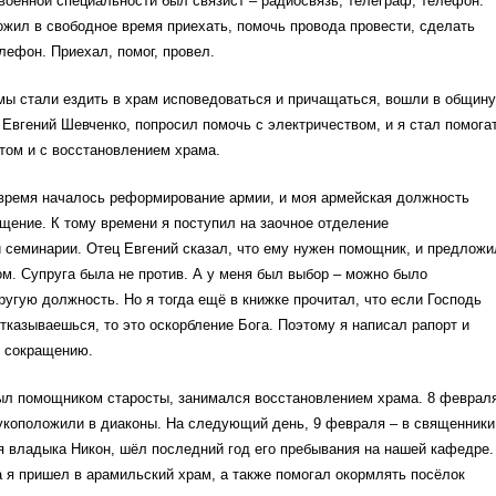
 военной специальности был связист – радиосвязь, телеграф, телефон.
жил в свободное время приехать, помочь провода провести, сделать
ефон. Приехал, помог, провел.
мы стали ездить в храм исповедоваться и причащаться, вошли в общину
 Евгений Шевченко, попросил помочь с электричеством, и я стал помога
отом и с восстановлением храма.
 время началось реформирование армии, и моя армейская должность
щение. К тому времени я поступил на заочное отделение
 семинарии. Отец Евгений сказал, что ему нужен помощник, и предложи
м. Супруга была не против. А у меня был выбор – можно было
ругую должность. Но я тогда ещё в книжке прочитал, что если Господь
 отказываешься, то это оскорбление Бога. Поэтому я написал рапорт и
о сокращению.
был помощником старосты, занимался восстановлением храма. 8 феврал
укоположили в диаконы. На следующий день, 9 февраля – в священники
 владыка Никон, шёл последний год его пребывания на нашей кафедре.
 я пришел в арамильский храм, а также помогал окормлять посёлок