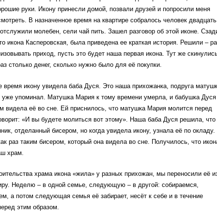
орошие руки. Икону принесли домой, позвали друзей и попросили меня
смотреть. В назначенное время на квартире собралось человек двадцать
 отслужили молебен, сели чай пить. Зашел разговор об этой иконе. Сзад
то икона Касперовская, была приведена ее краткая история. Решили – ра
изовывать приход, пусть это будет наша первая икона. Тут же скинулись
раз столько денег, сколько нужно было для её покупки.
е время икону увидела баба Дуся. Это наша прихожанка, подруга матуш
 уже упоминал. Матушка Мария к тому времени умерла, и бабушка Дуся
им видела её во сне. Ей приснилось, что матушка Мария молится перед
говорит: «И вы будете молиться вот этому». Наша баба Дуся решила, что
ник, отделанный бисером, но когда увидела икону, узнала её по окладу.
ак раз таким бисером, который она видела во сне. Получилось, что икон
аш храм.
оительства храма икона «жила» у разных прихожан, мы переносили её и
иру. Неделю – в одной семье, следующую – в другой: собираемся,
ем, а потом следующая семья её забирает, несёт к себе и в течение
еред этим образом.