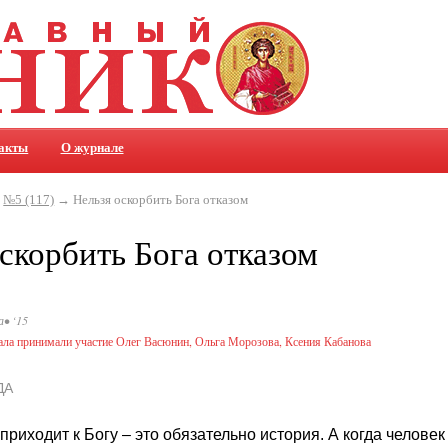
акты
О журнале
→
№5 (117)
→ Нельзя оскорбить Бога отказом
скорбить Бога отказом
а• ‘15
ала принимали участие Олег Васюнин, Ольга Морозова, Ксения Кабанова
ДА
приходит к Богу – это обязательно история. А когда человек