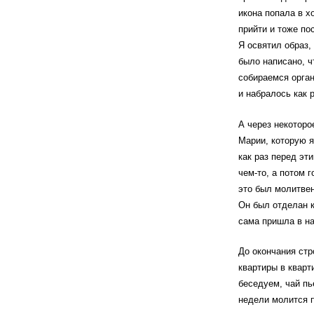
икона попала в х
прийти и тоже по
Я освятил образ,
было написано, ч
собираемся орган
и набралось как 
А через некоторо
Марии, которую я
как раз перед эт
чем-то, а потом 
это был молитвен
Он был отделан к
сама пришла в н
До окончания стр
квартиры в кварт
беседуем, чай пь
недели молится п