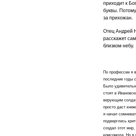
приходит к Бо
буквы. Потому 
за прихожан.
Отец Андрей Н
расскажет сам
близком небу.
По профессии я в
последние годы с
Было удивительно
стоят в Ивановск
верующим солдато
просто даст книж
я начал сомневат
подверглись крит
создал этот мир,
комсомола. Но в 