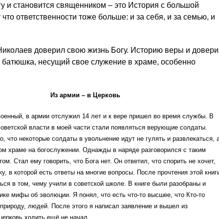
гу и становится священником – это История с большой
что ответственности тоже больше: и за себя, и за семью, и
иколаев доверил свою жизнь Богу. Историю веры и довери
 батюшка, несущий свое служение в храме, особенно
Из армии – в Церковь
оенный, в армии отслужил 14 лет и к вере пришел во время службы. В
оветской власти в моей части стали появляться верующие солдаты.
, что некоторые солдаты в увольнение идут не гулять и развлекаться, 
ом храме на богослужении. Однажды в наряде разговорился с таким
м. Стал ему говорить, что Бога нет. Он ответил, что спорить не хочет,
ку, в которой есть ответы на многие вопросы. После прочтения этой книг
ься в том, чему учили в советской школе. В книге были разобраны и
ике мифы об эволюции. Я понял, что есть что-то высшее, что Кто-то
 природу, людей. После этого я написал заявление и вышел из
церковь ходить ещё не начал.