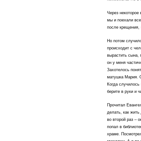
Через некоторое 
мы и поехали все
после крещения, 
Но потом случило
происходит с чел
вырастить сына, 
он у меня частич
Захотелось поня
матушка Мария. 
Когда случилось 
берите в руки и ч
Прочитал Евангел
делать, как жить
во второй раз – 
попал в библиоте
храме. Посмотрел