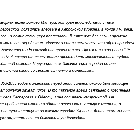
ворная икона Божией Матери, которая впоследствии стала
еровской, появилась впервые в Херсонской губернии в конце XVI века.
залась в семье помещицы Касперовой. В тяжелые для семьи времена
о молилась перед этим образом и стала замечать, что образ приобрел
ки Богоматери и Богомладенца просветлели. Произошло это ровно 175
 году. А вскоре от иконы стали происходить многочисленные чудеса
годатной помощи. Верующие всех близлежащих городов стали
й сильной иконе со своими чаяниями и молитвами.
1853-1855 годов молитвами перед этой сильной иконой был защищен
 вторжения захватчиков. В то тяжелое время святыню с крестным
з села Касперовка в Одессу, и она осталась нетронутой. На
е пребывания икона находится всего около четырех месяцев, в
 она путешествует по южным городам Украины, давая возможность
им ощутить всю ее безграничную благодать.