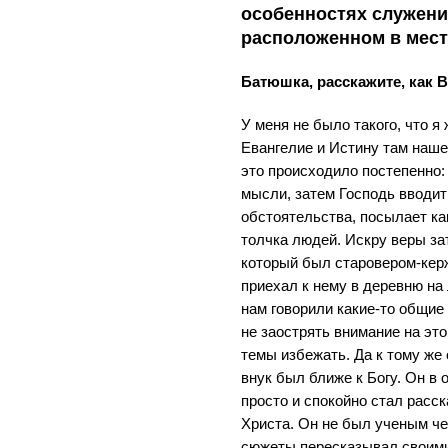
особенностях служени
расположенном в мест
Батюшка, расскажите, как 
У меня не было такого, что 
Евангелие и Истину там наше
это происходило постепенно
мысли, затем Господь вводи
обстоятельства, посылает ка
толчка людей. Искру веры за
который был старовером-керж
приехал к нему в деревню на
нам говорили какие-то общие
не заострять внимание на это
темы избежать. Да к тому же
внук был ближе к Богу. Он в 
просто и спокойно стал расск
Христа. Он не был ученым че
сюжеты пересказывал своими 