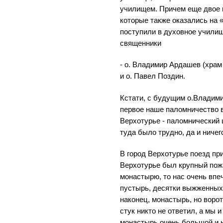
училищем. Причем еще двое 
которые также оказались на 
поступили в духовное учили
священники
- о. Владимир Ардашев (храм
и о. Павел Поздин.
Кстати, с будущим о.Влади
первое наше паломничество в
Верхотурье - паломнический ц
туда было трудно, да и ничег
В город Верхотурье поезд при
Верхотурье был крупный пожа
монастырю, то нас очень впе
пустырь, десятки выжженных 
наконец, монастырь, но воро
стук никто не ответил, а мы 
монастырь очень большой и 