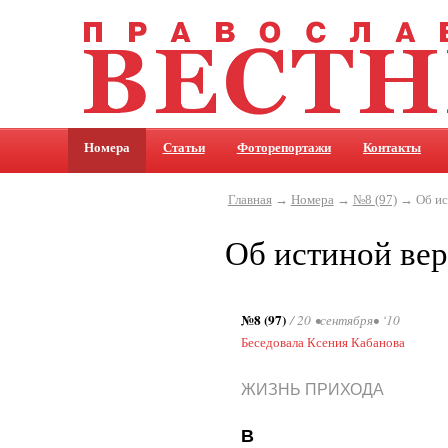
Номера
Статьи
Фоторепортажи
Контакты
Главная
→
Номера
→
№8 (97)
→ Об ист
Об истиной вер
№8 (97)
/ 20 •сентября• ‘10
Беседовала Ксения Кабанова
ЖИЗНЬ ПРИХОДА
В