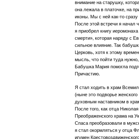
внимание на старушку, котор
она лежала в платочке, на п
иконы. Мы с ней как-то сраз
После этой встречи я начал 
я приобрел книгу иеромонах
смерти», которая наряду с Е
сильное влияние. Так бабушк
Церковь, хотя к этому време
мысль, что пойти туда нужно, 
Бабушка Мария помогла подго
Причастию.
Я стал ходить в храм Всемил
(ныне это подворье женског
духовным наставником в хра
После того, как отца Никола
Преображенского храма на Ук
Спаса преобразовали в мужс
я стал окормляться у отца 
игумен Крестовоздвиженског