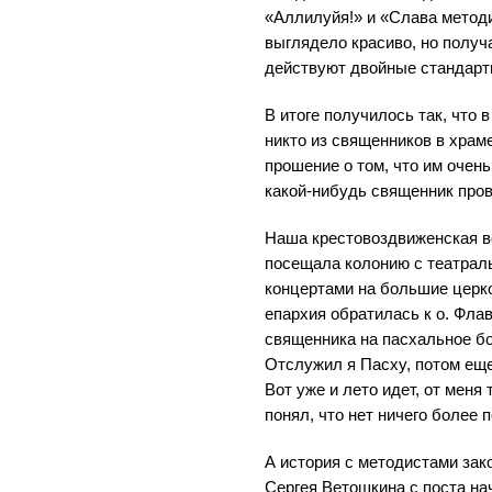
«Аллилуйя!» и «Слава методи
выглядело красиво, но получа
действуют двойные стандарт
В итоге получилось так, что 
никто из священников в храм
прошение о том, что им очен
какой-нибудь священник про
Наша крестовоздвиженская в
посещала колонию с театрал
концертами на большие церк
епархия обратилась к о. Фла
священника на пасхальное бо
Отслужил я Пасху, потом еще 
Вот уже и лето идет, от меня 
понял, что нет ничего более 
А история с методистами зак
Сергея Ветошкина с поста на