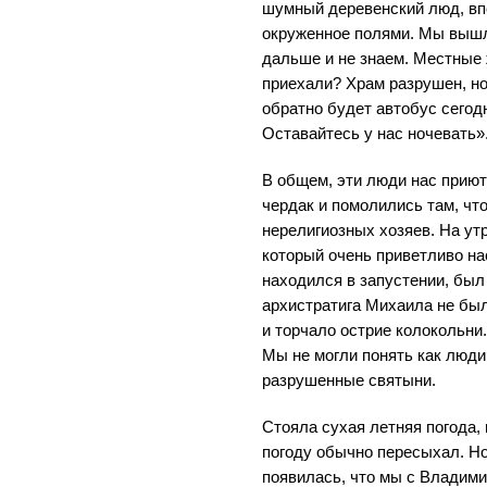
шумный деревенский люд, вп
окруженное полями. Мы вышли
дальше и не знаем. Местные 
приехали? Храм разрушен, ноч
обратно будет автобус сегодн
Оставайтесь у нас ночевать»
В общем, эти люди нас прию
чердак и помолились там, ч
нерелигиозных хозяев. На ут
который очень приветливо на
находился в запустении, был
архистратига Михаила не был
и торчало острие колокольни
Мы не могли понять как люди
разрушенные святыни.
Стояла сухая летняя погода, 
погоду обычно пересыхал. Но
появилась, что мы с Владими