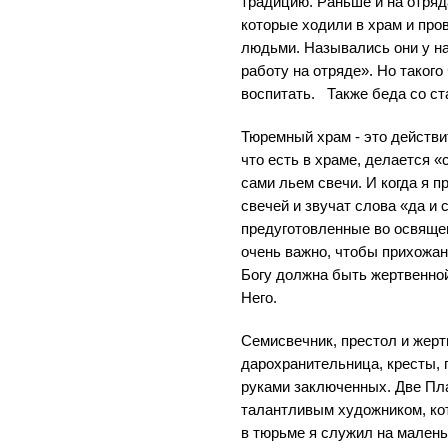
традицию. Раньше и на отряд
которые ходили в храм и про
людьми. Назывались они у н
работу на отряде». Но такого
воспитать. Также беда со ст
Тюремный храм - это действи
что есть в храме, делается 
сами льем свечи. И когда я 
свечей и звучат слова «да и
предуготовленные во освящен
очень важно, чтобы прихожан
Богу должна быть жертвенной
Него.
Семисвечник, престол и жерт
дарохранительница, кресты, 
руками заключенных. Две П
талантливым художником, ко
в тюрьме я служил на мален