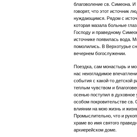
благоволение св. Симеона. И
говорят, что этот источник л
нуждающимся. Рядом с источ
которая мазала больные глаз
Господу и праведному Симеону
источнике появилась вода. 
помолились. В Верхотурье сн
вечернем богослужении.
Поездка, сам монастырь и м
нас неизгладимое впечатлени
события с какой-то детской 
теплым чувством и благогове
осенью поступил в духовное 
особом покровительстве св. 
влиянии на мою жизнь и жизн
Промыслительно, что и руко
храме во имя святого праведн
архиерейском доме.