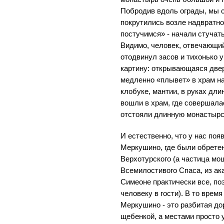
Побродив вдоль ограды, мы 
покрутились возле надвратно
постучимся» - начали стучат
Видимо, человек, отвечающий
отодвинул засов и тихонько 
картину: открывающаяся двер
медленно «плывет» в храм н
клобуке, мантии, в руках дли
вошли в храм, где совершалас
отстояли длинную монастырс
И естественно, что у нас поя
Меркушино, где были обрете
Верхотурского (а частица мо
Всемилостивого Спаса, из ак
Симеоне практически все, по
человеку в гости). В то врем
Меркушино - это разбитая до
щебенкой, а местами просто 