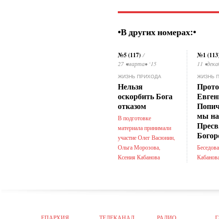
•В других номерах:•
№5 (117)
№1 (113
/
27 •марта• ‘15
11 •дека
ЖИЗНЬ ПРИХОДА
ЖИЗНЬ 
Нельзя
Прото
оскорбить Бога
Евген
отказом
Попич
мы на
В подготовке
Пресв
материала принимали
Бого
участие Олег Васюнин,
Ольга Морозова,
Беседова
Ксения Кабанова
Кабанов
ЕПАРХИЯ
ТЕЛЕКАНАЛ
РАДИО
Г