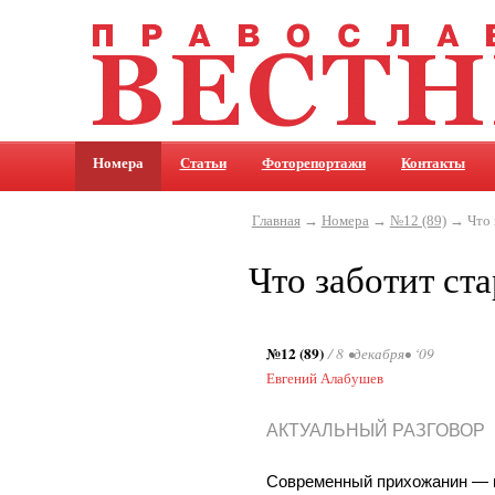
Номера
Статьи
Фоторепортажи
Контакты
Главная
→
Номера
→
№12 (89)
→ Что 
Что заботит ст
№12 (89)
/ 8 •декабря• ‘09
Евгений Алабушев
АКТУАЛЬНЫЙ РАЗГОВОР
Современный прихожанин — 