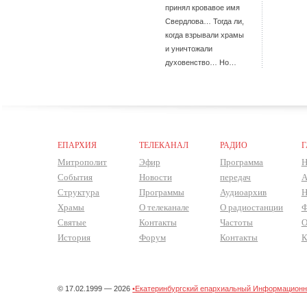
принял кровавое имя
Свердлова… Тогда ли,
когда взрывали храмы
и уничтожали
духовенство… Но…
ЕПАРХИЯ
ТЕЛЕКАНАЛ
РАДИО
Г
Митрополит
Эфир
Программа
Н
События
Новости
передач
А
Структура
Программы
Аудиоархив
Н
Храмы
О телеканале
О радиостанции
Ф
Святые
Контакты
Частоты
О
История
Форум
Контакты
К
© 17.02.1999 — 2026
•Екатеринбургский епархиальный Информационно