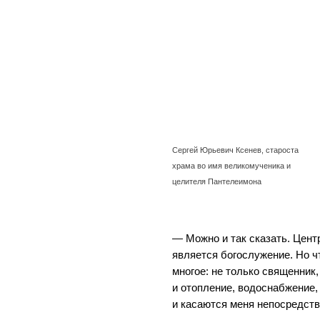
Сергей Юрьевич Ксенев, староста
храма во имя великомученика и
целителя Пантелеимона
— Можно и так сказать. Цен
является богослужение. Но ч
многое: не только священник,
и отопление, водоснабжение,
и касаются меня непосредств