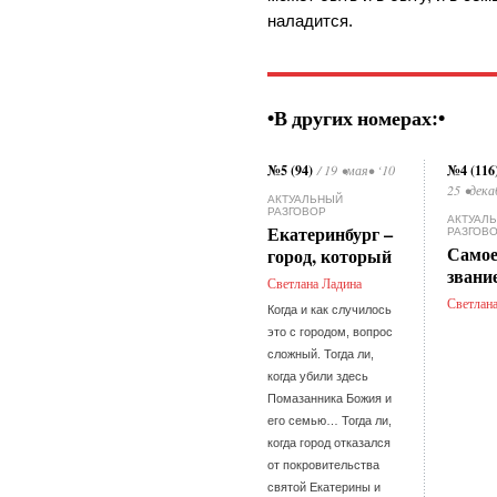
наладится.
•В других номерах:•
№5 (94)
№4 (116
/ 19 •мая• ‘10
25 •дека
АКТУАЛЬНЫЙ
РАЗГОВОР
АКТУАЛ
Екатеринбург –
РАЗГОВ
Самое
город, который
звани
Светлана Ладина
Светлан
Когда и как случилось
это с городом, вопрос
сложный. Тогда ли,
когда убили здесь
Помазанника Божия и
его семью… Тогда ли,
когда город отказался
от покровительства
святой Екатерины и