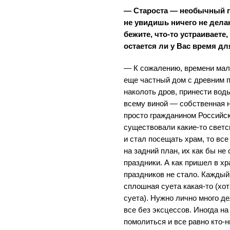
— Староста — необычный п
не увидишь ничего не дела
бежите, что-то устраиваете
остается ли у Вас время д
— К сожалению, времени мал
еще частный дом с древним 
наколоть дров, принести воды
всему виной — собственная н
просто гражданином Российс
существовали какие-то светс
и стал посещать храм, то все
на задний план, их как бы не
праздники. А как пришел в хр
праздников не стало. Каждый
сплошная суета какая-то (хо
суета). Нужно лично много д
все без эксцессов. Иногда на
помолиться и все равно кто-н