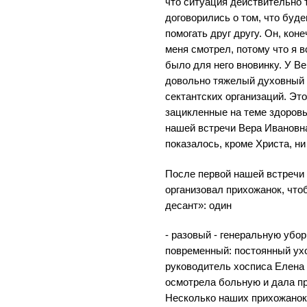
что ситуация действительно 
договорились о том, что буд
помогать друг другу. Он, кон
меня смотрел, потому что я в
было для него вновинку. У В
довольно тяжелый духовный п
сектантских организаций. Это
зацикленные на теме здоровь
нашей встречи Вера Ивановна
показалось, кроме Христа, ни 
После первой нашей встречи 
организовал прихожанок, что
десант»: один
- разовый - генеральную уборк
повременный: постоянный ух
руководитель хосписа Елена
осмотрела больную и дала п
Несколько наших прихожанок