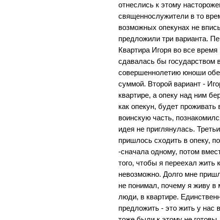
отнеслись к этому настороже
священнослужители в то врем
возможных опекунах не вписы
предложили три варианта. Пер
Квартира Игоря во все время
сдавалась бы государством в
совершеннолетию юноши обес
суммой. Второй вариант - Иго
квартире, а опеку над ним б
как опекун, будет проживать 
воинскую часть, познакомился
идея не приглянулась. Треть
пришлось сходить в опеку, п
-сначала одному, потом вмес
того, чтобы я переехал жить к
невозможно. Долго мне пришл
не понимал, почему я живу в 
люди, в квартире. Единственн
предложить - это жить у нас 
тоже были к этому не готовы.