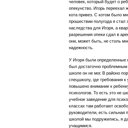
человек, который будет о реб
опекунство. Игорь переехал 
кота привез. С котом было мн
прошествии полугода я стал
наследства для Игоря, а ква
разрешения опеки сдал в ар
они, может быть, не столь мн
надежность.
У Игоря были определенные п
был достаточно проблемным 
школе он не мог. В районо по
спецшколу, где требования к 
повышено внимание к ребенк
психологов. То есть это не ш
учебное заведение для психо
классах там работают освоб
руководители, есть сильная 
школой мы подружились, я д
учащимися.