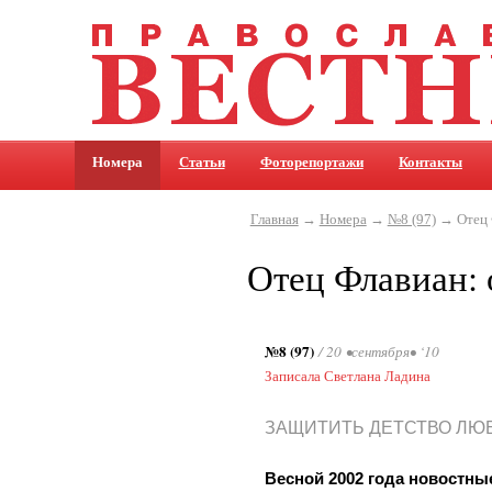
Номера
Статьи
Фоторепортажи
Контакты
Главная
→
Номера
→
№8 (97)
→ Отец 
Отец Флавиан: 
№8 (97)
/ 20 •сентября• ‘10
Записала Светлана Ладина
ЗАЩИТИТЬ ДЕТСТВО Л
Весной 2002 года новостны