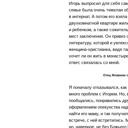
Игорь выпросил для себя са
семье была очень тяжелая об
в интернат. А потом его взяла
двухкомнатной квартире жили
и ребенком, а также сожител
мест заключения. Он привез 
литературу, которой и увлек
женщина-христианка, видя та
хочет ли он жить в монастыр
ответ, связалась со мной.
Отец Флавиан с
Я поначалу отказывался, как 
много проблем с Игорем. Но, 
пообщались, понравились друг
оформлением опекунства над
найти его маму, и так получи
встрече, с ней встретились. 
но, наверное, не без Божьег