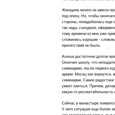
Женщина ничего не имела про
под опеку. Но, чтобы оконча
стороны, понадобилась еще и
так надо, съездили, оформил
тому времени ко мне уже при
сложились хорошие - словом,
препятствий не было.
Алеша достаточно долгое вре
Окончил школу, что неподале
семинарию, после первого ку
армии. Месяц как вернулся, 
семинарии. Самое радостное д
умеет каяться. Причем, делае
какую-то респектабельность в
Сейчас в монастыре появился
У него ситуация еще более з
них многодетная семья, он в