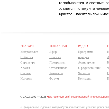
то забываются. А светлые, 
остаются, потому что человек 
Христос Спаситель принимает
ЕПАРХИЯ
ТЕЛЕКАНАЛ
РАДИО
Г
Митрополит
Эфир
Программа
Н
События
Новости
передач
А
Структура
Программы
Аудиоархив
Н
Храмы
О телеканале
О радиостанции
Ф
Святые
Контакты
Частоты
О
История
Форум
Контакты
К
© 17.02.1999 — 2026
•Екатеринбургский епархиальный Информационно
•Официальное издание Екатеринбургской епархии Русской Правосла