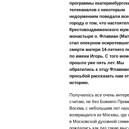
программы екатеринбургск
телеканалов с некоторым
недоумением поведали все
городу о том, что настояте
Крестовоздвиженского муж
монастыря о. Флавиан (Мат
стал опекуном осиротевшег
смерти матери 14-летнего 
по имени Игорь. С того мом
прошло уже пять лет. Мы
обратились к отцу Флавиан
просьбой рассказать нам эт
историю.
Получилось все очень интере
считаю, не без Божиего Пром
Восемь с небольшим лет наз
возвращался из Москвы, где
в Московской духовной семин
рождались как раз такие мыс