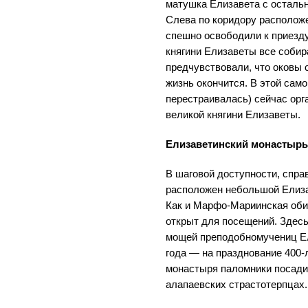
матушка Елизавета с осталь
Слева по коридору располож
спешно освободили к приезду
княгини Елизаветы все соби
предчувствовали, что оковы 
жизнь окончится. В этой само
перестраивалась) сейчас ор
великой княгини Елизаветы.
Елизаветинский монастыр
В шаговой доступности, спра
расположен небольшой Елиза
Как и Марфо-Мариинская оби
открыт для посещений. Здес
мощей преподобномучениц Ел
года — на празднование 400
монастыря паломники посади
алапаевских страстотерпцах.