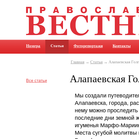
Номера
Статьи
Фоторепортажи
Контакты
Главная
→
Статьи
→ Алапаевская Гол
Алапаевская Го
Все статьи
Мы создали путеводите
Алапаевска, города, ра
нему можно проследить 
последние дни земной ж
игуменья Марфо-Мариин
Места сугубой молитвы 