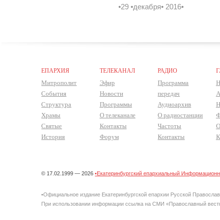
•29 •декабря• 2016•
ЕПАРХИЯ
ТЕЛЕКАНАЛ
РАДИО
Г
Митрополит
Эфир
Программа
Н
События
Новости
передач
А
Структура
Программы
Аудиоархив
Н
Храмы
О телеканале
О радиостанции
Ф
Святые
Контакты
Частоты
О
История
Форум
Контакты
К
© 17.02.1999 — 2026
•Екатеринбургский епархиальный Информационно
•Официальное издание Екатеринбургской епархии Русской Правосла
При использовании информации ссылка на СМИ «Православный вестн