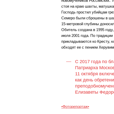
новомучеников Российских. Т
стоя на краю шахты, матушк
Господь простил убийцам грех
Семеро были сброшены в шах
15-метровой глубины доносил
Обитель создана в 1995 году
июля 2001 года. По традиции
прикладываются ко Кресту, к
обходят ее с пением Херувим
С 2017 года по б
Патриарха Москов
11 октября включ
как день обретен
преподобномучен
Елизаветы Федор
•Фоторепортаж•