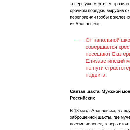
теперь уже мертвым, грозила
срочном порядке, вырубив ок
переправили гробы к железн
из Алапаевска.
От напольной шк
совершается крес
посещают Екатери
Елизаветинский м
по пути страстоте
подвига.
Святая шахта. Мужской мо
Российских
В 18 км от Алапаевска, в ле
заброшенной шахты, где муч
восемь человек, теперь стои