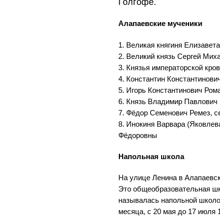
Голгофе.
Алапаевские мученики
1. Великая княгиня Елизавет
2. Великий князь Сергей Мих
3. Князья императорской кро
4. Константин Константинови
5. Игорь Константинович Ром
6. Князь Владимир Павлович
7. Фёдор Семенович Ремез, с
8. Инокиня Варвара (Яковлев
Фёдоровны
Напольная школа
На улице Ленина в Алапаевск
Это общеобразовательная шк
называлась напольной школой
месяца, с 20 мая до 17 июля 