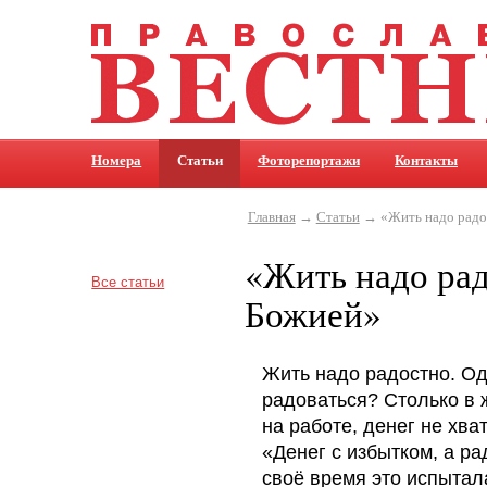
Номера
Статьи
Фоторепортажи
Контакты
Главная
→
Статьи
→ «Жить надо радос
«Жить надо рад
Все статьи
Божией»
Жить надо радостно. Од
радоваться? Столько в 
на работе, денег не хва
«Денег с избытком, а ра
своё время это испытал