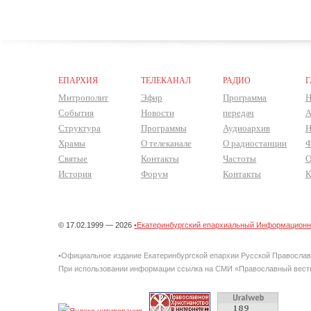
ЕПАРХИЯ
ТЕЛЕКАНАЛ
РАДИО
Г
Митрополит
Эфир
Программа
Н
События
Новости
передач
А
Структура
Программы
Аудиоархив
Н
Храмы
О телеканале
О радиостанции
Ф
Святые
Контакты
Частоты
О
История
Форум
Контакты
К
© 17.02.1999 — 2026
•Екатеринбургский епархиальный Информационно
•Официальное издание Екатеринбургской епархии Русской Правосла
При использовании информации ссылка на СМИ «Православный вестн