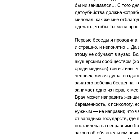
бы ни занимался… С того дн
детоубийства должна «отрабо
миловал, как же мне отблагод
сделать, чтобы Ты меня прос
Первые беседы я проводила 
и страшно, и непонятно… Да 
этому не обучают в вузах. 
акушерским сообществом (хо
среди медиков) той истины, 
человек, живая душа, создан
зачатого ребёнка бесценна, т
занимает одно из первых мес
Врач может направить женщи
беременность, к психологу, е
нужным — не направит, что ча
от западных государств, где
поставлена на несравнимо бо
закона об обязательном пси