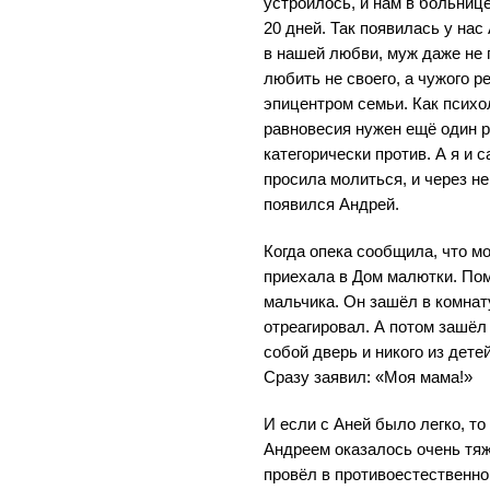
устроилось, и нам в больнице
20 дней. Так появилась у нас
в нашей любви, муж даже не 
любить не своего, а чужого р
эпицентром семьи. Как психо
равновесия нужен ещё один р
категорически против. А я и 
просила молиться, и через н
появился Андрей.
Когда опека сообщила, что м
приехала в Дом малютки. Пом
мальчика. Он зашёл в комнату
отреагировал. А потом зашёл
собой дверь и никого из дете
Сразу заявил: «Моя мама!»
И если с Аней было легко, т
Андреем оказалось очень тяже
провёл в противоестественно