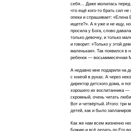
себя… Даже молилась перед 
что ещё кого-то брать сил не 
опеки и спрашивает: «Елена В
ищете?». А я уже и не ищу, н
просила у Бога, слово давала
только девочку, и только ма
и говорит: «Только у этой де
маленькая». Так появился в 
ребенок — восьмимесячная 
А недавно мне подарили на д
с книгой в руках. А через не
директор детского дома, и по
хорошего их воспитанника — 
скромный, очень читать любит,
Вот и четвёртый. Итого: три 
детей, как и было запланиров
Как же нам всем жизненно н
Божию и всё делать по Его вол