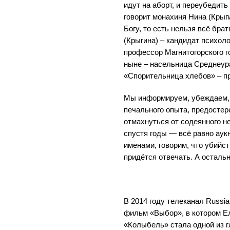
идут на аборт, и переубедить 
говорит монахиня Нина (Крыги
Богу, то есть нельзя всё бра
(Крыгина) – кандидат психоло
профессор Магнитогорского г
ныне – насельница Среднеур
«Спорительница хлебов» – п
Мы информируем, убеждаем, 
печального опыта, предостере
отмахнуться от содеянного не
спустя годы — всё равно аук
именами, говорим, что убийст
придётся отвечать. А осталь
В 2014 году телеканал Russi
фильм «Выбор», в котором Е
«Колыбель» стала одной из г