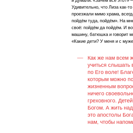
и думали: «Зачем всё это?» 
Удивительно, что Лиза как-то 
проезжали мимо храма, всегд
пойдём туда, пойдём». На мне
своё: пойдём да пойдём. И в
машину, батюшка и говорит м
«Какие дети? У меня и с муж
Как же нам всем 
учиться слышать 
по Его воле! Благо
которым можно п
жизненным вопрос
ничего своевольно
греховного. Детей
Богом. А жить на
это апостолы Бог
нам, чтобы напом