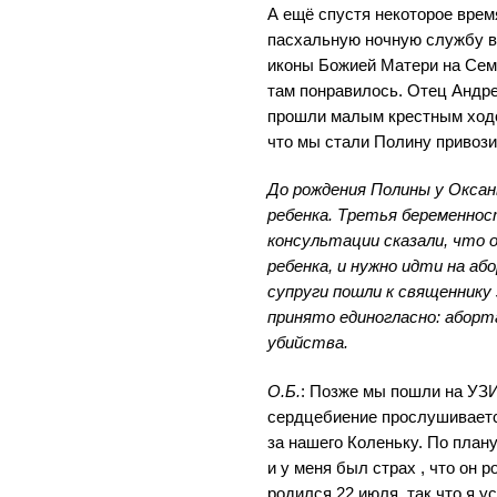
А ещё спустя некоторое врем
пасхальную ночную службу в
иконы Божией Матери на Се
там понравилось. Отец Андре
прошли малым крестным ходо
что мы стали Полину привози
До рождения Полины у Окса
ребенка. Третья беременност
консультации сказали, что 
ребенка, и нужно идти на або
супруги пошли к священнику
принято единогласно: аборта
убийства.
О.Б.
: Позже мы пошли на УЗИ,
сердцебиение прослушиваетс
за нашего Коленьку. По плану
и у меня был страх , что он 
родился 22 июля, так что я у