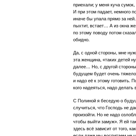
приехали; у меня куча сумок,
И при этом падает, немного п
иначе бы упала прямо за ней
пыхтит, встает… А из окна ж
по этому поводу потом сказал
обидно.
Да, с одной стороны, мне нуж
эта женщина, «таких детей ну
далее… Но, с другой стороны
будущем будет очень тяжело
и надо её к этому готовить. П
кого надеяться, надо делать 
С Полиной я беседую о буду
случиться, что Господь не д
произойти. Но не надо озлобл
чтобы выйти замуж». Я ей та
здесь всё зависит от того, ка
если даже мы воспитаем не 