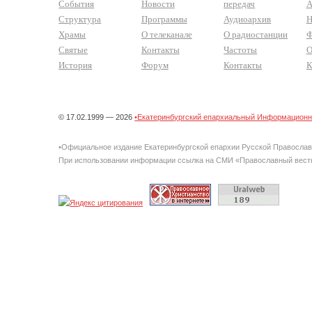
События
Новости
передач
А
Структура
Программы
Аудиоархив
Н
Храмы
О телеканале
О радиостанции
Ф
Святые
Контакты
Частоты
О
История
Форум
Контакты
К
© 17.02.1999 — 2026
•Екатеринбургский епархиальный Информационно
•Официальное издание Екатеринбургской епархии Русской Правосла
При использовании информации ссылка на СМИ «Православный вестн