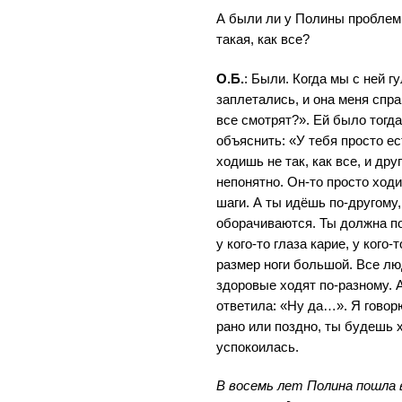
А были ли у Полины проблемы
такая, как все?
О.Б.
: Были. Когда мы с ней г
заплетались, и она меня спр
все смотрят?». Ей было тогд
объяснить: «У тебя просто е
ходишь не так, как все, и др
непонятно. Он-то просто ходи
шаги. А ты идёшь по-другому,
оборачиваются. Ты должна пон
у кого-то глаза карие, у кого-
размер ноги большой. Все лю
здоровые ходят по-разному. А 
ответила: «Ну да…». Я говор
рано или поздно, ты будешь х
успокоилась.
В восемь лет Полина пошла в