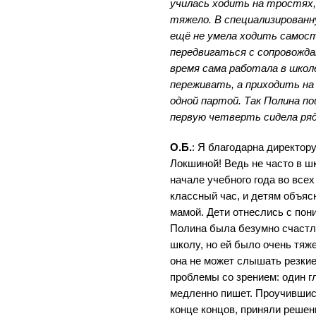
училась ходить на тростях,
тяжело. В специализированну
ещё не умела ходить самост
передвигаться с сопровожда
время сама работала в школе
переживать, а приходить на 
одной партой. Так Полина по
первую четверть сидела ряд
О.Б.
: Я благодарна директо
Локшиной! Ведь не часто в ш
начале учебного года во все
классный час, и детям объяс
мамой. Дети отнеслись с пон
Полина была безумно счастли
школу, но ей было очень тяж
она не может слышать резкие 
проблемы со зрением: один гл
медленно пишет. Проучившись
конце концов, приняли решен