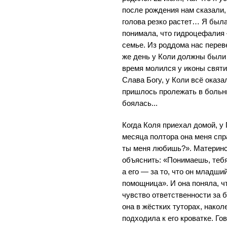
после рождения нам сказали,
голова резко растет… Я была
понимала, что гидроцефалия 
семье. Из роддома нас переве
же день у Коли должны были 
время молился у иконы свят
Слава Богу, у Коли всё оказ
пришлось пролежать в больни
боялась...
Когда Коля приехал домой, 
месяца полтора она меня спр
ты меня любишь?». Материнск
объяснить: «Понимаешь, тебя
а его — за то, что он младши
помощница». И она поняла, ч
чувство ответственности за 
она в жёстких туторах, накол
подходила к его кроватке. Го