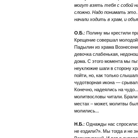
могут взять тебя с собой на
сложно. Надо понимать это
начали ходить в храм, и объ
О.Б.
: Полину мы крестили пр
Крещение совершал молодой
Падылин из храма Вознесени
девочка слабенькая, недонош
дома. С этого момента мы пы
неуклюжие шаги в сторону хр
пойти, но, как только слышал
чудотворная икона — срывали
Конечно, надеялись на чудо..
молитвословы читали. Брали м
местах – может, молитвы был
молились...
Н.Б.
: Однажды нас спросили:
не ездили?». Мы тогда и не з