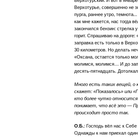
Верхотурский. И вот в январе
Верхотурье, совершенно не зн
пурга, раннее утро, темнота.
как мне кажется, нас тогда вё
закончился бензин: стрелка у
горит. Спрашиваю на дороге: 
заправка есть только в Верхо
30 километров. Но делать неч
«Оксана, остается только мо
молимся, молимся… И до запр
десять-пятнадцать. Дотолкал
Много есть таких вещей, о 
скажет: «Показалось» или «
кто более чутко относится к
понимает, что всё это — Пр
происходит просто так.
О.Б.
: Господь вёл нас к Себ
Однажды к нам приехал один