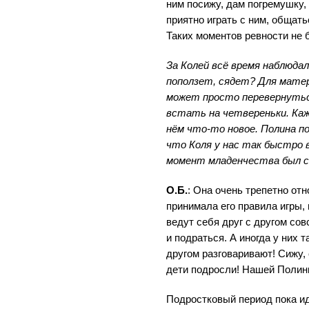
ним посижу, дам погремушку
приятно играть с ним, общатьс
Таких моментов ревности не 
За Колей всё время наблюдали
поползет, сядет? Для матер
может просто перевернуться
встать на четвереньки. Каж
нём что-то новое. Полина по
что Коля у нас так быстро 
момент младенчества был с
О.Б.
: Она очень трепетно отн
принимала его правила игры,
ведут себя друг с другом сов
и подраться. А иногда у них 
другом разговаривают! Сижу,
дети подросли! Нашей Полин
Подростковый период пока ид