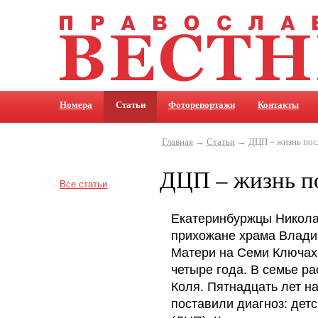
Номера
Статьи
Фоторепортажи
Контакты
Главная
→
Статьи
→ ДЦП – жизнь посл
ДЦП – жизнь п
Все статьи
Екатеринбуржцы Никола
прихожане храма Влади
Матери на Семи Ключах
четыре года. В семье ра
Коля. Пятнадцать лет н
поставили диагноз: дет