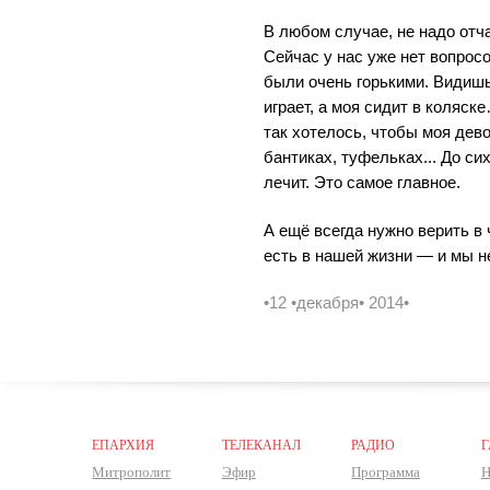
В любом случае, не надо отча
Сейчас у нас уже нет вопрос
были очень горькими. Видишь:
играет, а моя сидит в коляск
так хотелось, чтобы моя дев
бантиках, туфельках... До си
лечит. Это самое главное.
А ещё всегда нужно верить в
есть в нашей жизни — и мы не
•12 •декабря• 2014•
ЕПАРХИЯ
ТЕЛЕКАНАЛ
РАДИО
Г
Митрополит
Эфир
Программа
Н