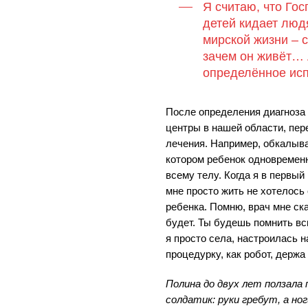
Я считаю, что Го
детей кидает люд
мирской жизни – с
зачем он живёт… 
определённое ис
После определения диагноза
центры в нашей области, пе
лечения. Например, обкалыва
котором ребенок одновременн
всему телу. Когда я в первый
мне просто жить не хотелось 
ребенка. Помню, врач мне ска
будет. Ты будешь помнить всю
я просто села, настроилась на
процедурку, как робот, держа 
Полина до двух лет ползала 
солдатик: руки гребут, а но