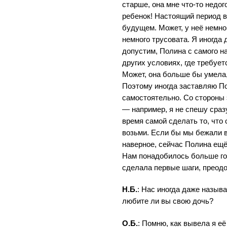
старше, она мне что-то недо
ребенок! Настоящий период в
будущем. Может, у неё немно
немного трусовата. Я иногда 
допустим, Полина с самого н
других условиях, где требуе
Может, она больше бы умела,
Поэтому иногда заставляю По
самостоятельно. Со стороны 
— например, я не спешу сраз
время самой сделать то, что 
возьми. Если бы мы бежали в
наверное, сейчас Полина ещё
Нам понадобилось больше го
сделала первые шаги, преодо
Н.Б.
: Нас иногда даже называ
любите ли вы свою дочь?
О.Б.
: Помню, как вывела я е