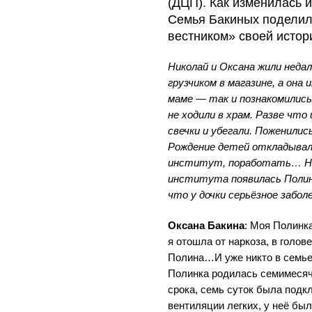
(ДЦП). Как изменилась 
Семья Бакиных поделил
вестником» своей истор
Николай и Оксана жили недал
грузчиком в магазине, а она 
маме — так и познакомились
не ходили в храм. Разве что
свечки и убегали. Поженилис
Рождение детей откладывал
институт, поработать… Но
института появилась Полина
что у дочки серьёзное забол
Оксана Бакина
: Моя Полинк
я отошла от наркоза, в голов
Полина…И уже никто в семье
Полинка родилась семимесяч
срока, семь суток была подк
вентиляции легких, у неё бы