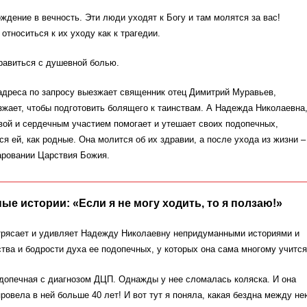
ождение в вечность. Эти люди уходят к Богу и там молятся за вас!
относиться к их уходу как к трагедии.
равиться с душевной болью.
адреса по запросу выезжает священник отец Димитрий Муравьев,
зжает, чтобы подготовить болящего к таинствам. А Надежда Николаевна
вой и сердечным участием помогает и утешает своих подопечных,
ся ей, как родные. Она молится об их здравии, а после ухода из жизни –
аровании Царствия Божия.
е истории: «Если я не могу ходить, то я ползаю!»
отрясает и удивляет Надежду Николаевну непридуманными историями и
ва и бодрости духа ее подопечных, у которых она сама многому учится
допечная с диагнозом ДЦП. Однажды у нее сломалась коляска. И она
провела в ней больше 40 лет! И вот тут я поняла, какая бездна между не