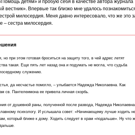
«Помощь детям» и пробую себя в качестве автора журнала
 вестник». Впервые так близко мне удалось познакомитьс
естрой милосердия. Меня давно интересовало, что же это з
е – сестра милосердия.
ешения
, но при этом готовая броситься на защиту того, в чей адрес летят
ства такая. Еще пять лет назад она и подумать не могла, что судьба
илосердному служению.
стья, да несчастье помогло, – улыбается Надежда Николаевна. Как
ам св. Пантелеимона ее привела личная скорбь.
ения от душевной раны, полученной после развода, Надежда Николаевна
славному психологу. И услышала совет: «Начинающему лучше ходить н
ам, который ближе к дому. Ходить следует в храм «подальше». Ну что ж
одальше.