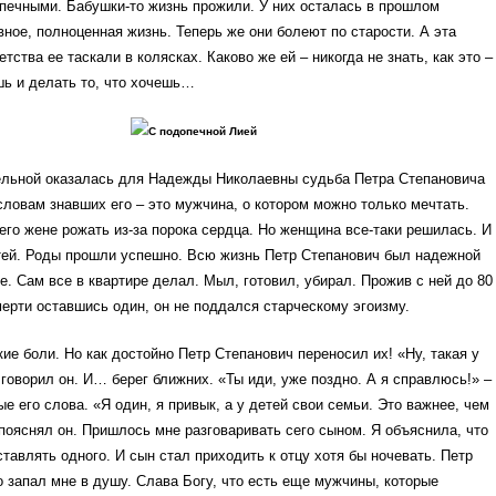
печными. Бабушки-то жизнь прожили. У них осталась в прошлом
вное, полноценная жизнь. Теперь же они болеют по старости. А эта
ства ее таскали в колясках. Каково же ей – никогда не знать, как это –
шь и делать то, что хочешь…
С подопечной Лией
ельной оказалась для Надежды Николаевны судьба Петра Степановича
ловам знавших его – это мужчина, о котором можно только мечтать.
его жене рожать из-за порока сердца. Но женщина все-таки решилась. И
тей. Роды прошли успешно. Всю жизнь Петр Степанович был надежной
е. Сам все в квартире делал. Мыл, готовил, убирал. Прожив с ней до 80
мерти оставшись один, он не поддался старческому эгоизму.
кие боли. Но как достойно Петр Степанович переносил их! «Ну, такая у
 говорил он. И… берег ближних. «Ты иди, уже поздно. А я справлюсь!» –
е его слова. «Я один, я привык, а у детей свои семьи. Это важнее, чем
 пояснял он. Пришлось мне разговаривать сего сыном. Я объяснила, что
ставлять одного. И сын стал приходить к отцу хотя бы ночевать. Петр
о запал мне в душу. Слава Богу, что есть еще мужчины, которые