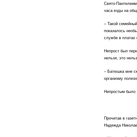
Свято-Пантелеимо
часа езды на общ
– Такой семейный
показалось необы
службе в платах 
Непрост был пер
нельзя, это нель
– Батюшка мне ск
организму полезн
Непростым было и
Прочитав в газе
Надежда Николае