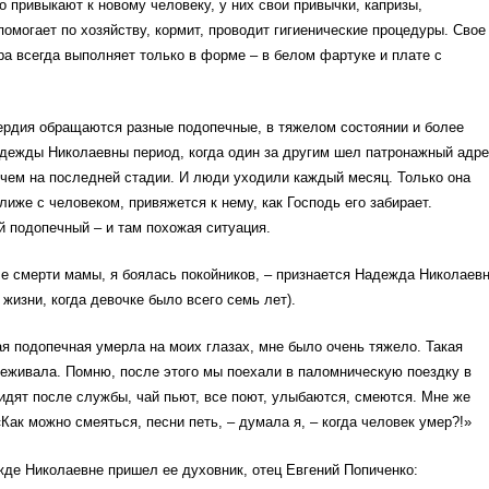
 привыкают к новому человеку, у них свои привычки, капризы,
помогает по хозяйству, кормит, проводит гигиенические процедуры. Свое
а всегда выполняет только в форме – в белом фартуке и плате с
рдия обращаются разные подопечные, в тяжелом состоянии и более
адежды Николаевны период, когда один за другим шел патронажный адре
ичем на последней стадии. И люди уходили каждый месяц. Только она
лиже с человеком, привяжется к нему, как Господь его забирает.
 подопечный – и там похожая ситуация.
ле смерти мамы, я боялась покойников, – признается Надежда Николаев
 жизни, когда девочке было всего семь лет).
ая подопечная умерла на моих глазах, мне было очень тяжело. Такая
реживала. Помню, после этого мы поехали в паломническую поездку в
дят после службы, чай пьют, все поют, улыбаются, смеются. Мне же
«Как можно смеяться, песни петь, – думала я, – когда человек умер?!»
де Николаевне пришел ее духовник, отец Евгений Попиченко: