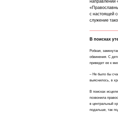
направлении 
«Православный
с настоящей с
служение тако
В поисках ут
Робкая, замкнутая
обвинения. С дет
приведет ее к м
– Не было бы сча
выяснилось, в хр
В поисках исцел
позвонила право
в центральный хр
подальше, так п