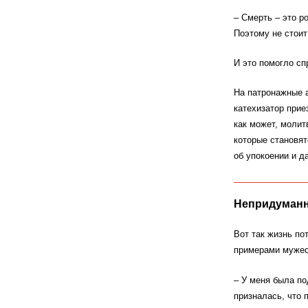
– Смерть – это р
Поэтому не стоит 
И это помогло сп
На патронажные 
катехизатор прие
как может, молит
которые становят
об упокоении и д
Непридуманны
Вот так жизнь п
примерами мужест
– У меня была по
призналась, что 