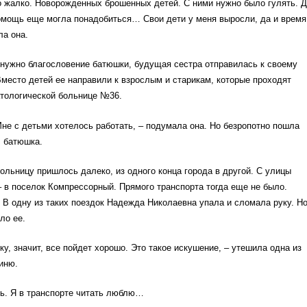
о жалко. Новорожденных брошенных детей. С ними нужно было гулять. Д
помощь еще могла понадобиться… Свои дети у меня выросли, да и время
ла она.
о нужно благословение батюшки, будущая сестра отправилась к своему
место детей ее направили к взрослым и старикам, которые проходят
атологической больнице №36.
не с детьми хотелось работать, – подумала она. Но безропотно пошла
л батюшка.
больницу пришлось далеко, из одного конца города в другой. С улицы
 в поселок Компрессорный. Прямого транспорта тогда еще не было.
 В одну из таких поездок Надежда Николаевна упала и сломала руку. Н
ло ее.
ку, значит, все пойдет хорошо. Это такое искушение, – утешила одна из
иню.
ть. Я в транспорте читать люблю…