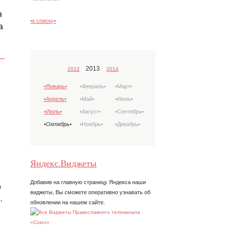
я
•к списку•
а
2013
2012
2014
•Январь•
•Февраль•
•Март•
•Апрель•
•Май•
•Июнь•
•Июль•
•Август•
•Сентябрь•
•Октябрь•
•Ноябрь•
•Декабрь•
Яндекс.Виджеты
Добавив на главную страницу Яндекса наши
е
виджеты, Вы сможете оперативно узнавать об
,
обновлении на нашем сайте.