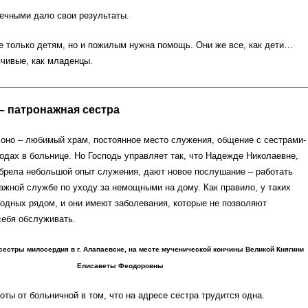
ечными дало свои результаты.
не только детям, но и пожилым нужна помощь. Они же все, как дети…
чивые, как младенцы.
– патронажная сестра
 оно – любимый храм, постоянное место служения, общение с сестрами-
одах в больнице. Но Господь управляет так, что Надежде Николаевне,
брела небольшой опыт служения, дают новое послушание – работать
ажной службе по уходу за немощными на дому. Как правило, у таких
одных рядом, и они имеют заболевания, которые не позволяют
себя обслуживать.
сестры милосердия в г. Алапаевске, на месте мученической кончины Великой Княгини
Елисаветы Феодоровны
оты от больничной в том, что на адресе сестра трудится одна.