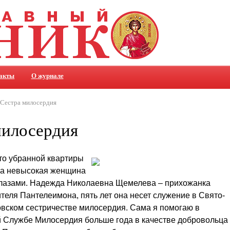
акты
О журнале
Сестра милосердия
милосердия
то убранной квартиры
ла невысокая женщина
глазами. Надежда Николаевна Щемелева – прихожанка
ителя Пантелеимона, пять лет она несет служение в Свято-
вском сестричестве милосердия.
Сама я помогаю в
 Службе Милосердия больше года в качестве добровольца