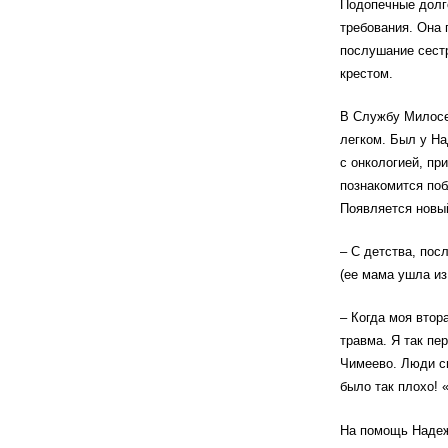
Подопечные долго
требования. Она 
послушание сестр
крестом.
В Службу Милосе
легком. Был у Н
с онкологией, пр
познакомится поб
Появляется новый
– С детства, пос
(ее мама ушла из
– Когда моя втор
травма. Я так пе
Чимеево. Люди си
было так плохо! 
На помощь Надеж