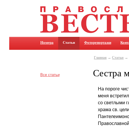
Номера
Статьи
Фоторепортажи
Конт
Главная
→
Статьи
→ 
Сестра 
Все статьи
На пороге чис
меня встрети
со светлыми 
храма св. цел
Пантелеимоно
Православной