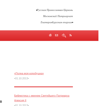
•Русская Православная Церковь
Московский Патриархат
Екатеринбургская епархия•
«Полна моя коробушка»
•01.10.2013•
Библиотека с именем Святейшего Патриарха
Алексия II
 в
•01.10.2013•