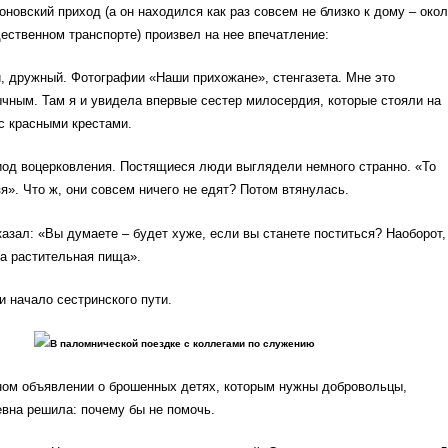
новский приход (а он находился как раз совсем не близко к дому – око
ественном транспорте) произвел на нее впечатление:
, дружный. Фотографии «Наши прихожане», стенгазета. Мне это
чным. Там я и увидела впервые сестер милосердия, которые стояли на
с красными крестами.
иод воцерковления. Постящиеся люди выглядели немного странно. «То
зя». Что ж, они совсем ничего не едят? Потом втянулась.
азал: «Вы думаете – будет хуже, если вы станете поститься? Наоборот,
а растительная пища».
 начало сестринского пути.
В паломнической поездке с коллегами по служению
тном объявлении о брошенных детях, которым нужны добровольцы,
вна решила: почему бы не помочь.