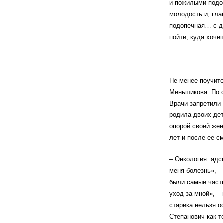
и пожилыми подо
молодость и, гла
подопечная… с дет
пойти, куда хоче
Не менее поучит
Меньшикова. По с
Врачи запретили 
родила двоих де
опорой своей жен
лет и после ее с
– Онкология: адс
меня болезнь», –
были самые часты
уход за мной», –
старика нельзя о
Степанович как-т