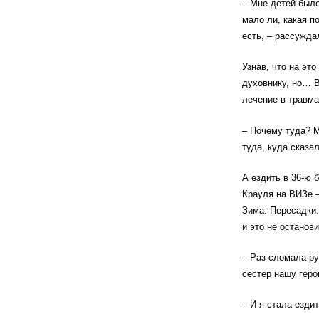
– Мне детей был
мало ли, какая 
есть, – рассужда
Узнав, что на эт
духовнику, но… В
лечение в травм
– Почему туда? М
туда, куда сказа
А ездить в 36-ю 
Крауля на ВИЗе –
Зима. Пересадки.
и это не останови
– Раз сломала ру
сестер нашу геро
– И я стала езди