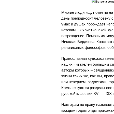
Встреча сем
Многие люди ищут ответы на
день преподносит человеку с
умах и душах порождает неп
истокам – к христианской ку
возрождение. Помочь им мог
Николая Бердяева, Константи
религиозных философов, соб
Православная художественна
наших читателей большим спр
авторы которых – священники
жизни таких же, как мы, прав
или неверием, радостями, го
Комплектуются разделы светс
русской классики ХVIII – ХIХ 
Наш храм по праву называет
каждым годом ряды прихожан