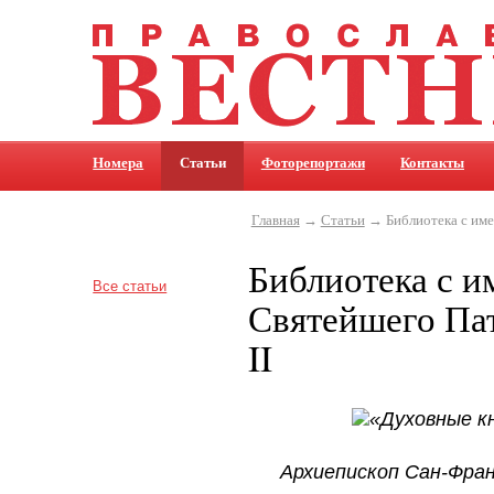
Номера
Статьи
Фоторепортажи
Контакты
Главная
→
Статьи
→ Библиотека с име
Библиотека с и
Все статьи
Святейшего Па
II
«Духовные к
Архиепископ Сан-Фран