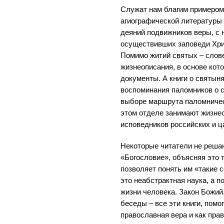
Служат нам благим примером 
агиографической литературы
деяний подвижников веры, с
осуществивших заповеди Хрис
Помимо житий святых – слове
жизнеописания, в основе кот
документы. А книги о святын
воспоминания паломников о с
выборе маршрута паломничес
этом отделе занимают жизне
исповедников российских и ц
Некоторые читатели не решаю
«Богословие», объясняя это т
позволяет понять им «такие с
это неабстрактная наука, а п
жизни человека. Закон Божий
беседы – все эти книги, помо
православная вера и как пра