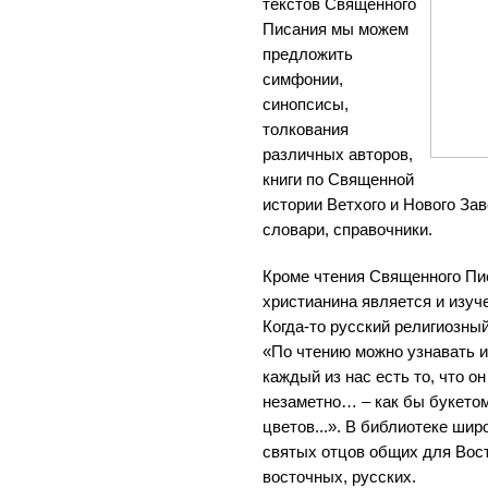
текстов Священного
Писания мы можем
предложить
симфонии,
синопсисы,
толкования
различных авторов,
книги по Священной
истории Ветхого и Нового За
словари, справочники.
Кроме чтения Священного П
христианина является и изуч
Когда-то русский религиозн
«По чтению можно узнавать и
каждый из нас есть то, что о
незаметно… – как бы букето
цветов...». В библиотеке ши
святых отцов общих для Вост
восточных, русских.