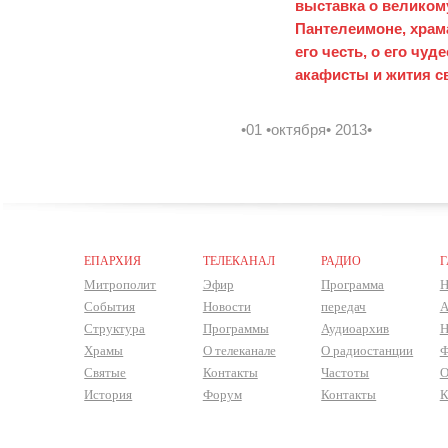
выставка о великом
Пантелеимоне, храм
его честь, о его чу
акафисты и жития с
•01 •октября• 2013•
ЕПАРХИЯ
ТЕЛЕКАНАЛ
РАДИО
Г
Митрополит
Эфир
Программа
Н
События
Новости
передач
А
Структура
Программы
Аудиоархив
Н
Храмы
О телеканале
О радиостанции
Ф
Святые
Контакты
Частоты
О
История
Форум
Контакты
К