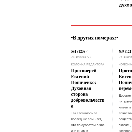
духов
•В других номерах:•
№1 (123)
№9 (121
/
24 •июля• ‘17
21 •июля
КОЛОНКА РЕДАКТОРА
КОЛОНК
Протоиерей
Прото
Евгений
Евген
Попиченко:
Попич
Духовная
перем
сторона
Дорогие
добровольчеств
читател
а
живем в
Так сложилось за
«счастл
последние семь лет,
обществ
что по субботам в час
сказать,
дня к нам в
которое 