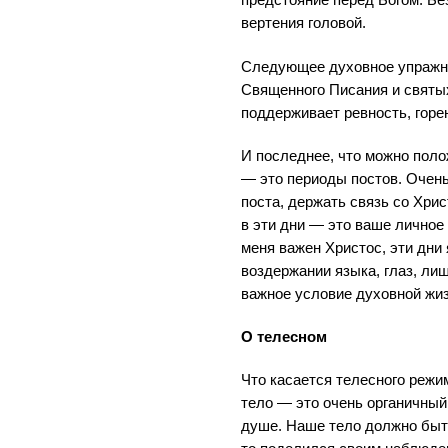
предстояние перед Богом. Без
вертения головой.
Следующее духовное упражне
Священного Писания и святых
поддерживает ревность, горе
И последнее, что можно поло
— это периоды постов. Очен
поста, держать связь со Хрис
в эти дни — это ваше личное
меня важен Христос, эти дни
воздержании языка, глаз, ли
важное условие духовной жиз
О телесном
Что касается телесного режи
тело — это очень органичны
душе. Наше тело должно быть