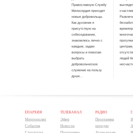
Православную Службу
выгляде
Милосердия приходят
счастли
новые добровольцы.
Развлеч
Как духовник я
беззабо
присутствую на
времяпр
собеседовании,
многоча
знакомлюсь лично с
прогулки
каждым, задаю
центрам,
вопросы и помогаю
отсутств
выбрать
людей б
добровольческое
несчас
служение на пользу
души…
ЕПАРХИЯ
ТЕЛЕКАНАЛ
РАДИО
Г
Митрополит
Эфир
Программа
Н
События
Новости
передач
А
Структура
Программы
Аудиоархив
Н