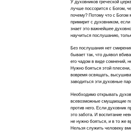
У духовников греческой церк
лучше поссорится с Богом, ч
почему? Потому что с Богом 
примирит с духовником, если
знает это важнейшее духовно
научиться послушанию, толь
Без послушания нет смирения
бывает так, что дьявол вбив
его чадом в виде сомнений, 
Нужно бояться этой плесени,
вовремя освящать, высушиват
заводиться эти духовные пар
Необходимо открывать духовн
всевозможные смущающие по
против него. Если духовник п
это забота. И воспитание нев
не нужно бояться, и в то же 
Нельзя служить человеку вме