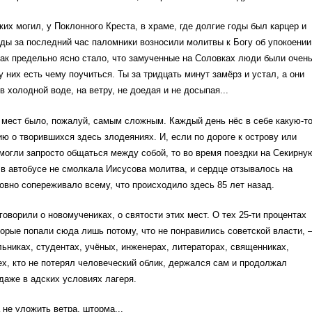
ких могил, у Поклонного Креста, в храме, где долгие годы был карцер и
ды за последний час паломники возносили молитвы к Богу об упокоении
ак предельно ясно стало, что замученные на Соловках люди были очен
у них есть чему поучиться. Ты за тридцать минут замёрз и устал, а они
в холодной воде, на ветру, не доедая и не досыпая...
 мест было, пожалуй, самым сложным. Каждый день нёс в себе какую-т
 о творившихся здесь злодеяниях. И, если по дороге к острову или
могли запросто общаться между собой, то во время поездки на Секирну
 в автобусе не смолкала Иисусова молитва, и сердце отзывалось на
овно сопереживало всему, что происходило здесь 85 лет назад.
говорили о новомучениках, о святости этих мест. О тех 25-ти процентах
орые попали сюда лишь потому, что не понравились советской власти,
ьниках, студентах, учёных, инженерах, литераторах, священниках,
ех, кто не потерял человеческий облик, держался сам и продолжал
даже в адских условиях лагеря.
 не уложить ветра, шторма...