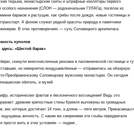
ская тюрьма, монастырские скиты и штрафные изоляторы первого
я особого назначения (СЛОН — родоначальник ГУЛАГа), посёлок из
емени бараков и растущие, как грибы после дождя, новые гостиницы и
транспорт. А фоном служат редкой красоты природа и памятники
женерии. В этих противоречиях — суть Соловецкого архипелага.
зность куполов
 здесь: «Шестой барак»
берег, скинули многочисленные рюкзаки в паломнической гостинице и ту
уставшие, но невероятно воодушевлённые — отправились на обзорную
ято-Преображенскому Соловецкому мужскому монастырю. Он сегодня
онашеская обитель, и музей.
цифр, исторических фактов и бесконечного восхищения! Ведь это
оражает: древние крепостные стены Кремля выложены из громадных
в, вес которых достигает 14 тонн, а длина — пяти метров. Прикасаешьс
о ощущаешь вечность. С каким же смирением эти глыбы передвигали
е просто жить в этих условиях — подвиг...