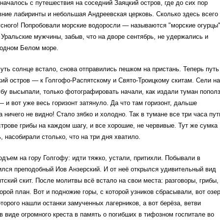
 началось с путешествия на соседний Заяцкий остров, где до сих пор
ние лабиринты и небольшая Андреевская церковь. Сколько здесь всего
усного! Попробовали морские водоросли — называются "морские огурцы"
 Уральские мужчины, забыв, что на дворе сентябрь, не удержались и
лодном Белом море.
чуть солнце встало, снова отправились пешком на пристань. Теперь путь
ий остров — к Голгофо-Распятскому и Свято-Троицкому скитам. Сели на
убу высыпали, только фотографировать начали, как издали туман пополз
 и вот уже весь горизонт затянуло. Да что там горизонт, дальше
а ничего не видно! Стало зябко и холодно. Так в тумане все три часа пут
строве грибы на каждом шагу, и все хорошие, не червивые. Тут же сумка
 насобирали столько, что на три дня хватило.
одъем на гору Голгофу: идти тяжко, устали, притихли. Побывали в
ился преподобный Иов Анзерский. И от неё открылся удивительный вид
тский скит. После молитвы всё встало на свои места: разговоры, грибы,
орой план. Вот и подножие горы, с которой узников сбрасывали, вот озе
оторого нашли останки замученных лагерников, а вот берёза, ветви
в виде огромного креста в память о погибших в тифозном госпитале во