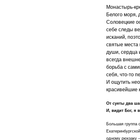
Монастырь-кр
Белого моря, 
Соловецкие ос
себе следы ве
исканий, поэт
святые места 
души, сердца 
всегда внешн
борьба с сами
себя, что-то п
И ощутить не
красивейшие 
От суеты два ша
И, видит Бог, я 
Большая группа 
Екатеринбургской
одному рюкзаку —