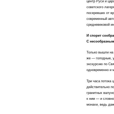
центр Руси и цар
советского лагер
посеревших от вр
современный авто
средневековой ин
И спорит сообра
С несообразным
Только вышли на 
же — голодные, 
экскурсию по Св
одновременно и м
Три часа потока 
действительно п
гранитных валуно
к ним — и словн
монахи, ведь даж