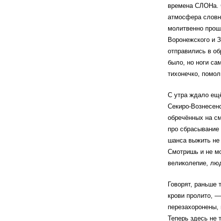
времена СЛОНа. 
атмосфера словно
молитвенно прошл
Воронежского и З
отправились в об
было, но ноги са
тихонечко, помол
С утра ждало ещё
Секиро-Вознесен
обречённых на с
про сбрасывание 
шанса выжить не
Смотришь и не мо
великолепие, люд
Говорят, раньше 
крови пролито, —
перезахоронены, 
Теперь здесь не 