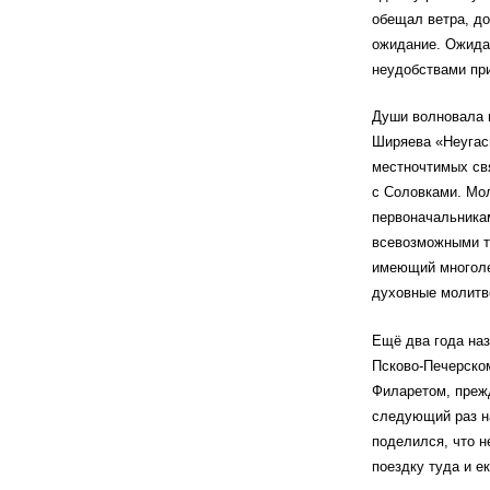
обещал ветра, до
ожидание. Ожидан
неудобствами при
Души волновала и
Ширяева «Неугас
местночтимых свя
с Соловками. Мо
первоначальникам
всевозможными т
имеющий многолет
духовные молитв
Ещё два года наз
Псково-Печерском
Филаретом, прежд
следующий раз н
поделился, что н
поездку туда и е