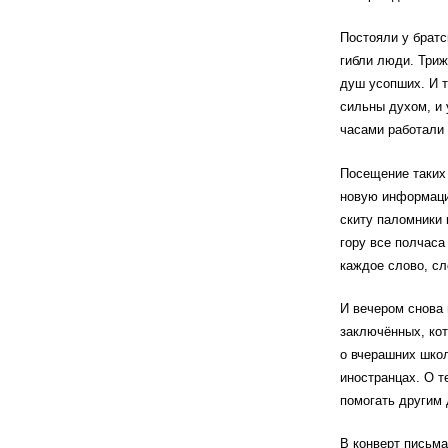
Постояли у братс
гибли люди. Триж
душ усопших. И т
сильны духом, и 
часами работали 
Посещение таких
новую информацию
скиту паломники 
гору все полчаса
каждое слово, сл
И вечером снова 
заключённых, кот
о вчерашних школ
иностранцах. О т
помогать другим 
В конверт письма