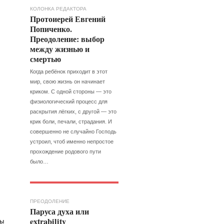
КОЛОНКА РЕДАКТОРА
Протоиерей Евгений
Попиченко.
Преодоление: выбор
между жизнью и
смертью
Когда ребёнок приходит в этот
мир, свою жизнь он начинает
криком. С одной стороны — это
физиологический процесс для
раскрытия лёгких, с другой — это
крик боли, печали, страдания. И
совершенно не случайно Господь
устроил, чтоб именно непростое
прохождение родового пути
было…
ПРЕОДОЛЕНИЕ
Паруса духа или
extrability
ды