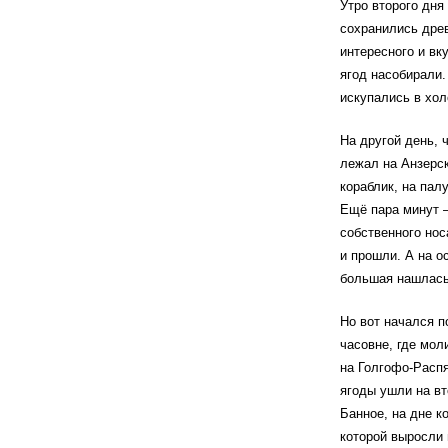
Утро второго дня
сохранились древ
интересного и вк
ягод насобирали.
искупались в хо
На другой день, 
лежал на Анзерск
кораблик, на пал
Ещё пара минут —
собственного нос
и прошли. А на о
большая нашлась,
Но вот начался п
часовне, где мол
на Голгофо-Распя
ягоды ушли на вт
Банное, на дне к
которой выросли 