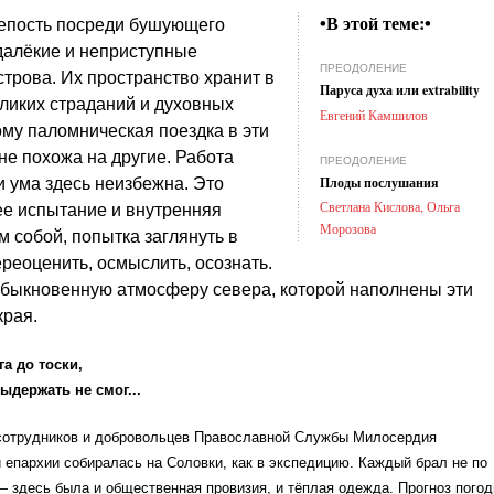
•В этой теме:•
епость посреди бушующего
далёкие и неприступные
ПРЕОДОЛЕНИЕ
трова. Их пространство хранит в
Паруса духа или extrability
ликих страданий и духовных
Евгений Камшилов
ому паломническая поездка в эти
не похожа на другие. Работа
ПРЕОДОЛЕНИЕ
Плоды послушания
и ума здесь неизбежна. Это
Светлана Кислова, Ольга
ее испытание и внутренняя
Морозова
м собой, попытка заглянуть в
ереоценить, осмыслить, осознать.
обыкновенную атмосферу севера, которой наполнены эти
края.
га до тоски,
выдержать не смог...
сотрудников и добровольцев Православной Службы Милосердия
 епархии собиралась на Соловки, как в экспедицию. Каждый брал не по
 здесь была и общественная провизия, и тёплая одежда. Прогноз пого