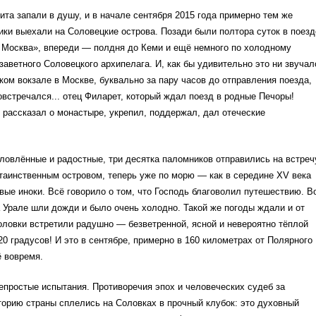
та запали в душу, и в начале сентября 2015 года примерно тем же
ки выехали на Соловецкие острова. Позади были полтора суток в поезд
 Москва», впереди — полдня до Кеми и ещё немного по холодному
аветного Соловецкого архипелага. И, как бы удивительно это ни звучал
ком вокзале в Москве, буквально за пару часов до отправления поезда,
встречался... отец Филарет, который ждал поезд в родные Печоры!
рассказал о монастыре, укрепил, поддержал, дал отеческие
словлённые и радостные, три десятка паломников отправились на встреч
таинственным островом, теперь уже по морю — как в середине XV века
ые иноки. Всё говорило о том, что Господь благоволил путешествию. В
 Урале шли дожди и было очень холодно. Такой же погоды ждали и от
оловки встретили радушно — безветренной, ясной и невероятно тёплой
0 градусов! И это в сентябре, примерно в 160 километрах от Полярного
ё вовремя.
простые испытания. Противоречия эпох и человеческих судеб за
орию страны сплелись на Соловках в прочный клубок: это духовный