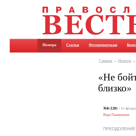
Номера
Статьи
Фоторепортажи
Конт
Главная
→
Номера
«Не бойт
близко»
№8 (120)
/ 10 •февра
Вера Пыжьянова
ПРЕОДОЛЕНИЕ