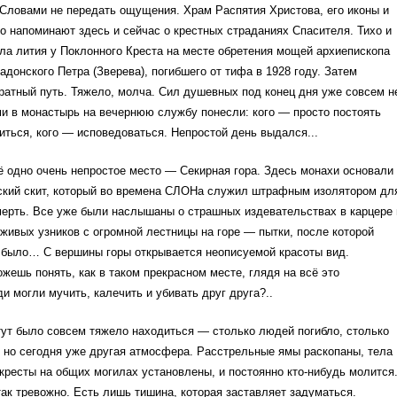
Словами не передать ощущения. Храм Распятия Христова, его иконы и
 напоминают здесь и сейчас о крестных страданиях Спасителя. Тихо и
а лития у Поклонного Креста на месте обретения мощей архиепископа
адонского Петра (Зверева), погибшего от тифа в 1928 году. Затем
ратный путь. Тяжело, молча. Сил душевных под конец дня уже совсем н
ми в монастырь на вечернюю службу понесли: кого — просто постоять
иться, кого — исповедоваться. Непростой день выдался...
 одно очень непростое место — Секирная гора. Здесь монахи основали
ский скит, который во времена СЛОНа служил штрафным изолятором дл
мерть. Все уже были наслышаны о страшных издевательствах в карцере 
живых узников с огромной лестницы на горе — пытки, после которой
 было… С вершины горы открывается неописуемой красоты вид.
жешь понять, как в таком прекрасном месте, глядя на всё это
и могли мучить, калечить и убивать друг друга?..
тут было совсем тяжело находиться — столько людей погибло, столько
 но сегодня уже другая атмосфера. Расстрельные ямы раскопаны, тела
кресты на общих могилах установлены, и постоянно кто-нибудь молится
так тревожно. Есть лишь тишина, которая заставляет задуматься.