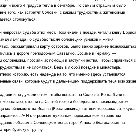
жди и всего 4 градуса тепла в сентябре. Но самым страшным было
ие того, как встретят Соловки, с какими трудностями, житейскими
дется столкнуться.
 непростая судьба этих мест. Пока ехали в поезде, читали книгу Борис
имая лампада» о судьбах тысяч соловецких узников и жития
тых, рассматривали карту островов. Было важно заранее познакомитьс
лились в дороге преподобным Савватию, Зосиме и Герману —
 cоловецким, просили их помощи и заступничества, чтобы справиться 
рудностями и не сломаться. Ведь в любой поездке в монастырь,
нюю историю, есть надежда на то, что именно здесь установятся
енные связи, которые будут в дальнейшем поддерживать тебя всю жизн
ад они и не думали о том, чтобы поехать на Соловки. Когда были в
 монастыре, стояли на Святой горке и беседовали с архимандритом
е келейником отца Иоанна (Крестьянкина), тот поинтересовался: «Куда 
аправитесь?» И с огромным духовным переживанием и трепетом
едавно побывал в Соловецком монастыре. А после благословил на
катеринбургскую группу.