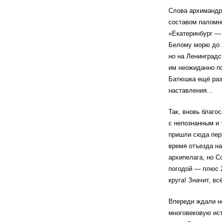
Слова архимандри
составом паломни
«Екатеринбург —
Белому морю до з
но на Ленинградс
им неожиданно по
Батюшка ещё раз 
наставления...
Так, вновь благо
с непознанным и 
пришли сюда перв
время отъезда на
архипелага, но С
погодой — плюс 2
круга! Значит, вс
Впереди ждали не
многовековую ист