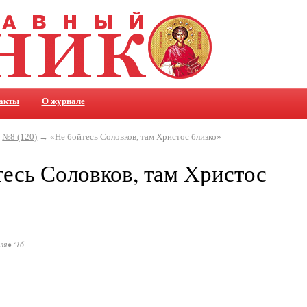
акты
О журнале
→
№8 (120)
→ «Не бойтесь Соловков, там Христос близко»
есь Соловков, там Христос
ля• ‘16