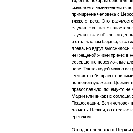
то, было нехарактерно для а
смыслом и назначением испо
примирение человека с Церк
тяжкого греха. Это, разумее
случаи. Наш век от апостольс
случаи стали обычным делом
и стал членом Церкви, стал ж
древа, но вдруг выяснилось, 
некрещеной жизни принес в 
совершенно невозможные для
вере. Таких людей можно встр
считают себя православными,
полноценную жизнь Церкви, н
православную: почему-то не 
Марии или никак не соглашают
Православии. Если человек н
догматы Церкви, он отсекает
еретиком.
Отпадает человек от Церкви 