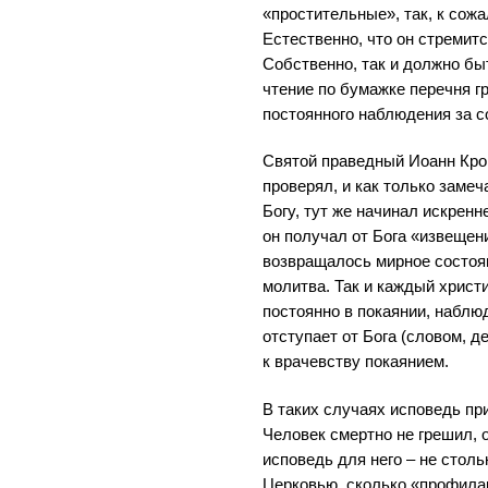
«простительные», так, к сожа
Естественно, что он стремит
Собственно, так и должно быт
чтение по бумажке перечня г
постоянного наблюдения за со
Святой праведный Иоанн Кро
проверял, и как только замеч
Богу, тут же начинал искренн
он получал от Бога «извещени
возвращалось мирное состоя
молитва. Так и каждый христ
постоянно в покаянии, наблюд
отступает от Бога (словом, д
к врачевству покаянием.
В таких случаях исповедь пр
Человек смертно не грешил, о
исповедь для него – не стол
Церковью, сколько «профилак