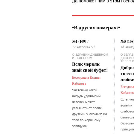
Да поможет нам в этом Госпо
•В других номерах:•
№1 (109)
№5 (108
/
17 •апреля• ‘13
16 •янва
О ЗДРАВИИ ДУШЕВНОМ
О ЗДРА
И ТЕЛЕСНОМ
ДУШЕВН
ТЕЛЕСН
Всяк червяк
Добро
знай свой буфет!
то ест
Беседовала Ксения
любв
Кабанова
Беседова
Частенько какой-
Кабанов
нибудь удачливый
Есть лю
человек может
волей и
услышать от своих
слабово
друзей и знакомых: «Я
своевол
тебе по-хорошему
безволь
завидую».
принцип