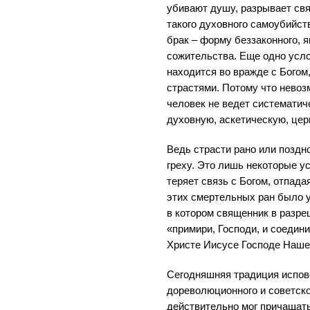
убивают душу, разрывает св
такого духовного самоубийст
брак – форму беззаконного, 
сожительства. Еще одно усло
находится во вражде с Богом,
страстями. Потому что невоз
человек не ведет системати
духовную, аскетическую, цер
Ведь страсти рано или поздн
греху. Это лишь некоторые у
теряет связь с Богом, отпада
этих смертельных ран было 
в котором священник в разре
«примири, Господи, и соедини
Христе Иисусе Господе Наше
Сегодняшняя традиция испов
дореволюционного и советско
действительно мог причащатьс