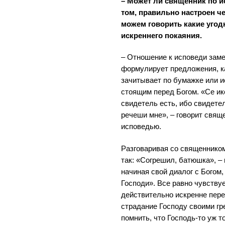
– Может ли священник по 
том, правильно настроен ч
можем говорить какие угод
искреннего покаяния.
– Отношение к исповеди замет
формулирует предложения, ка
зачитывает по бумажке или и
стоящим перед Богом. «Се ик
свидетель есть, ибо свидете
речеши мне», – говорит свящ
исповедью.
Разговаривая со священнико
так: «Согрешил, батюшка», –
начиная свой диалог с Богом,
Господи». Все равно чувствуе
действительно искренне пере
страдание Господу своими гр
помнить, что Господь-то уж т