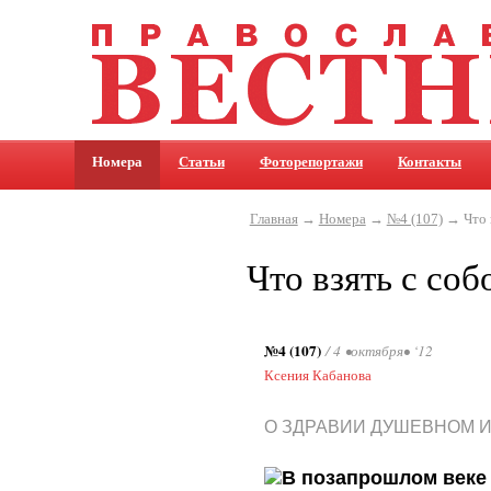
Номера
Статьи
Фоторепортажи
Контакты
Главная
→
Номера
→
№4 (107)
→ Что в
Что взять с соб
№4 (107)
/ 4 •октября• ‘12
Ксения Кабанова
О ЗДРАВИИ ДУШЕВНОМ 
В позапрошлом веке