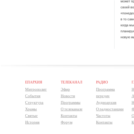
может п
своей во
«понедел
в то сам
когда м
планиру
новую ж
ЕПАРХИЯ
ТЕЛЕКАНАЛ
РАДИО
Г
Митрополит
Эфир
Программа
Н
События
Новости
передач
А
Структура
Программы
Аудиоархив
Н
Храмы
О телеканале
О радиостанции
Ф
Святые
Контакты
Частоты
О
История
Форум
Контакты
К