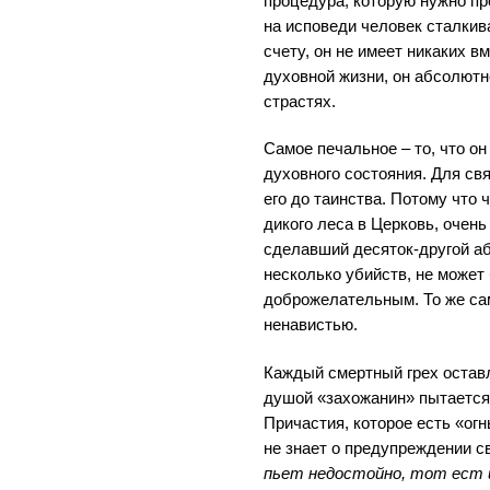
процедура, которую нужно про
на исповеди человек сталкив
счету, он не имеет никаких 
духовной жизни, он абсолютн
страстях.
Самое печальное – то, что он
духовного состояния. Для св
его до таинства. Потому что 
дикого леса в Церковь, очень
сделавший десяток-другой аб
несколько убийств, не может
доброжелательным. То же сам
ненавистью.
Каждый смертный грех оставл
душой «захожанин» пытается
Причастия, которое есть «ог
не знает о предупреждении с
пьет недостойно, тот ест и