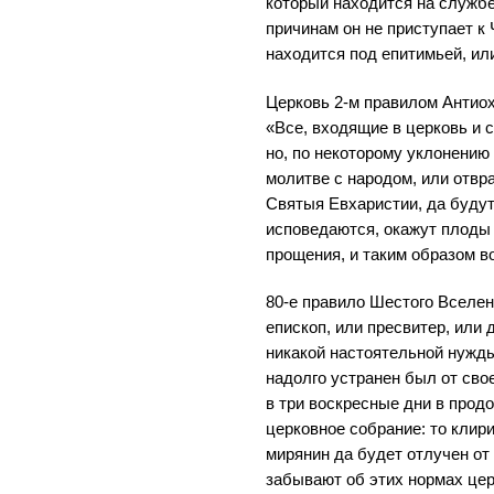
который находится на службе
причинам он не приступает к 
находится под епитимьей, или
Церковь 2-м правилом Антиох
«Все, входящие в церковь и
но, по некоторому уклонению
молитве с народом, или отв
Святыя Евхаристии, да будут
исповедаются, окажут плоды 
прощения, и таким образом в
80-е правило Шестого Вселен
епископ, или пресвитер, или 
никакой настоятельной нужды
надолго устранен был от свое
в три воскресные дни в прод
церковное собрание: то клири
мирянин да будет отлучен от
забывают об этих нормах це