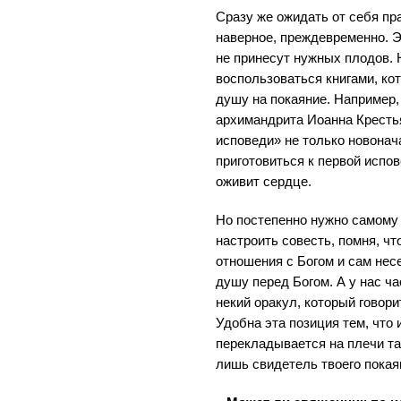
Сразу же ожидать от себя пра
наверное, преждевременно. Э
не принесут нужных плодов. 
воспользоваться книгами, ко
душу на покаяние. Например,
архимандрита Иоанна Кресть
исповеди» не только новона
приготовиться к первой испо
оживит сердце.
Но постепенно нужно самому
настроить совесть, помня, ч
отношения с Богом и сам нес
душу перед Богом. А у нас ч
некий оракул, который говорит
Удобна эта позиция тем, что 
перекладывается на плечи та
лишь свидетель твоего покая