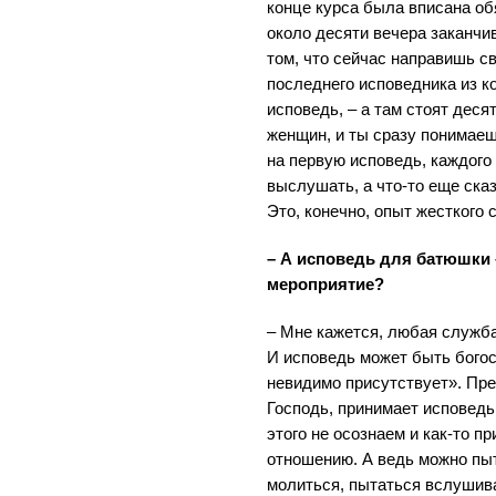
конце курса была вписана об
около десяти вечера заканчи
том, что сейчас направишь с
последнего исповедника из к
исповедь, – а там стоят дес
женщин, и ты сразу понимаеш
на первую исповедь, каждого
выслушать, а что-то еще ска
Это, конечно, опыт жесткого 
– А исповедь для батюшки 
мероприятие?
– Мне кажется, любая служба
И исповедь может быть бого
невидимо присутствует». Пре
Господь, принимает исповедь
этого не осознаем и как-то 
отношению. А ведь можно пы
молиться, пытаться вслушива