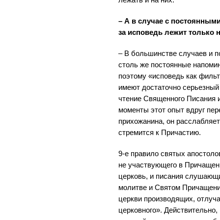
лежать и на них.
– А в случае с постоянным
за исповедь лежит только 
– В большинстве случаев и 
столь же постоянные напомин
поэтому «исповедь как фильтр
имеют достаточно серьезный
чтение Священного Писания и
моменты этот опыт вдруг пер
прихожанина, он расслабляет
стремится к Причастию.
9-е правило святых апостоло
не участвующего в Причащен
церковь, и писания слушающ
молитве и Святом Причащении
церкви производящих, отлуч
церковного». Действительно, 