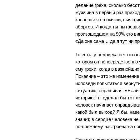
делание греха, сколько бесс
мужчина в первый раз приход
касаешься его жизни, выясня
абортов. И когда ты пытаешьс
произошедшем на 90% его вин
«Да она сама… да я тут ни пр
То есть, у человека нет осозн
котором он непосредственно 
ему грехи, когда в важнейших
Покаяние – это же изменение
исповеди попытаться вернут
ситуацию, спрашивая: «Если 
историю, ты сделал бы тот ж
человек начинает оправдывать
какой был выход? Я бы, наве
значит, в сердце человека н
по-прежнему настроена на со
Поэтому надо человеку дать 