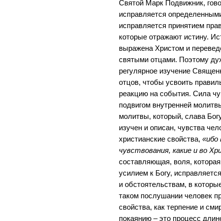
Святой Марк Подвижник, гово
исправляется определенными
исправляется принятием пра
которые отражают истину. Ис
выражена Христом и перевед
святыми отцами. Поэтому ду
регулярное изучение Священ
отцов, чтобы усвоить правил
реакцию на события. Сила чу
подвигом внутренней молитвы
молитвы, который, слава Бог
изучен и описан, чувства че
христианские свойства,
«ибо
чувствования, какие и во Х
составляющая, воля, которая
усилием к Богу, исправляетс
и обстоятельствам, в которы
таком послушании человек п
свойства, как терпение и см
покаянию – это процесс длин