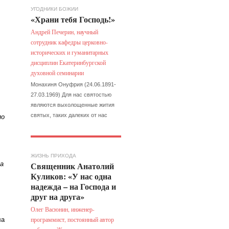
УГОДНИКИ БОЖИИ
«Храни тебя Господь!»
Андрей Печерин, научный
сотрудник кафедры церковно-
исторических и гуманитарных
дисциплин Екатеринбургской
духовной семинарии
Монахиня Онуфрия (24.06.1891-
27.03.1969) Для нас святостью
являются выхолощенные жития
святых, таких далеких от нас
по
ЖИЗНЬ ПРИХОДА
Священник Анатолий
а
Куликов: «У нас одна
надежда – на Господа и
друг на друга»
Олег Васюнин, инженер-
программист, постоянный автор
ла