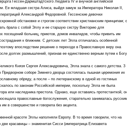
ерцога Гессен-Дармштадтского Людвига IV и внучкой английской
и. Ее младшая сестра Алиса, выйдя замуж за Императора Николая II,
мператрицей Александрой Федоровной. Гессенские девочки
скромной обстановке и строгом соответствии христианским принципам; 
ать брала с собой Эллу и ее старшую сестру Викторию для
х посещений больниц, приютов, домов инвалидов, чтобы привить им
сострадания к ближним. С детских лет Элла отличалась особенной
 поэтому впоследствии решение о переходе в Православную веру она
осле долгих размышлений, признав ее единственно верным путем к Богу
Великого Князя Сергея Александровича, Элла знала с самого детства. 3
. в Придворном соборе Зимнего дворца состоялась пышная церемония их
ославному обряду, а после – по лютеранскому в одной из гостиных
скалось по законам Российской империи, поскольку Элла не была
ора или наследника престола. Однако, еще оставаясь протестанткой, о
посещала православные богослужения, старательно занималась русски
 им в совершенстве и говорила без акцента.
венной красоте Эллы наполняли Европу. В то время говорили, что на
о две красавицы – знаменитая Сисси (императрица Елизавета