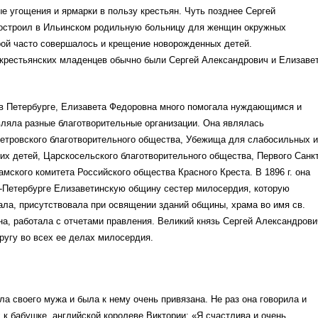
е угощения и ярмарки в пользу крестьян. Чуть позднее Сергей
остроил в Ильинском родильную больницу для женщин окружных
рой часто совершалось и крещение новорожденных детей.
крестьянских младенцев обычно были Сергей Александрович и Елизаве
 в Петербурге, Елизавета Федоровна много помогала нуждающимся и
ляла разные благотворительные организации. Она являлась
етровского благотворительного общества, Убежища для слабосильных и
х детей, Царскосельского благотворительного общества, Первого Санкт
амского комитета Российского общества Красного Креста. В 1896 г. она
т-Петербурге Елизаветинскую общину сестер милосердия, которую
ла, присутствовала при освящении зданий общины, храма во имя св.
а, работала с отчетами правления. Великий князь Сергей Александрови
угу во всех ее делах милосердия.
а своего мужа и была к нему очень привязана. Не раз она говорила и
 к бабушке, английской королеве Виктории: «Я счастлива и очень