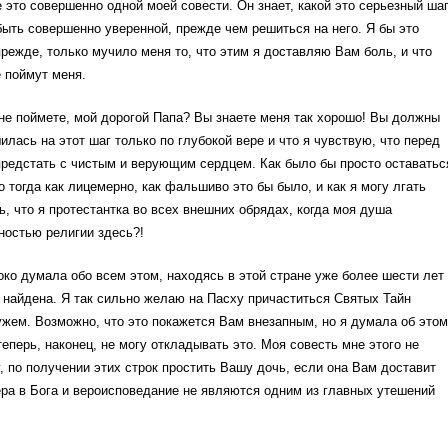
 это совершенно одной моей совести. Он знает, какой это серьезный ша
быть совершенно уверенной, прежде чем решиться на него. Я бы это
режде, только мучило меня то, что этим я доставляю Вам боль, и что
 поймут меня.
не поймете, мой дорогой Папа? Вы знаете меня так хорошо! Вы должны
шилась на этот шаг только по глубокой вере и что я чувствую, что перед
редстать с чистым и верующим сердцем. Как было бы просто оставатьс
но тогда как лицемерно, как фальшиво это бы было, и как я могу лгать
ь, что я протестантка во всех внешних обрядах, когда моя душа
ностью религии здесь?!
око думала обо всем этом, находясь в этой стране уже более шести лет
я найдена. Я так сильно желаю на Пасху причаститься Святых Тайн
жем. Возможно, что это покажется Вам внезапным, но я думала об этом
теперь, наконец, не могу откладывать это. Моя совесть мне этого не
, по получении этих строк простить Вашу дочь, если она Вам доставит
ера в Бога и вероисповедание не являются одним из главных утешений