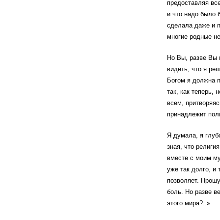
предоставляя все
и что надо было 
сделала даже и п
многие родные не
Но Вы, разве Вы 
видеть, что я ре
Богом я должна п
так, как теперь, 
всем, притворяяс
принадлежит пол
Я думала, я глуб
зная, что религи
вместе с моим му
уже так долго, и 
позволяет. Прошу
боль. Но разве в
этого мира?..»