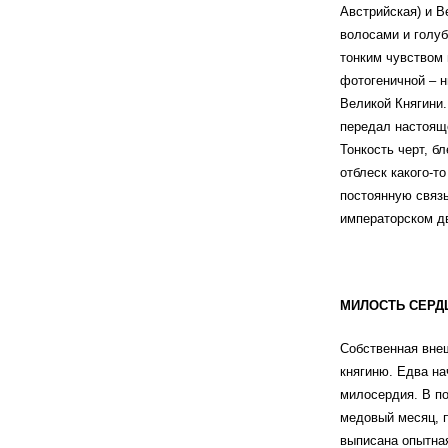
Австрийская) и В
волосами и голу
тонким чувством 
фотогеничной – н
Великой Княгини.
передал настояще
Тонкость черт, б
отблеск какого-т
постоянную связь
императорском д
МИЛОСТЬ СЕРД
Собственная вне
княгиню. Едва н
милосердия. В п
медовый месяц, 
выписана опытная