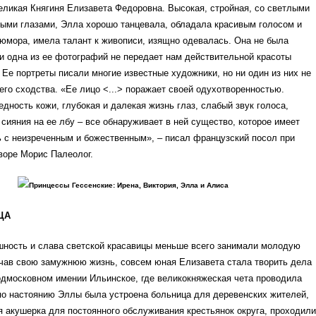
еликая Княгиня Елизавета Федоровна. Высокая, стройная, со светлыми
быми глазами, Элла хорошо танцевала, обладала красивым голосом и
юмора, имела талант к живописи, изящно одевалась. Она не была
и одна из ее фотографий не передает нам действительной красоты
 Ее портреты писали многие известные художники, но ни один из них не
го сходства. «Ее лицо <...> поражает своей одухотворенностью.
ледность кожи, глубокая и далекая жизнь глаз, слабый звук голоса,
о сияния на ее лбу – все обнаруживает в ней существо, которое имеет
 с неизреченным и божественным», – писал французский посол при
воре Морис Палеолог.
Принцессы Гессенские: Ирена, Виктория, Элла и Алиса
ЦА
шность и слава светской красавицы меньше всего занимали молодую
ачав свою замужнюю жизнь, совсем юная Елизавета стала творить дела
одмосковном имении Ильинское, где великокняжеская чета проводила
по настоянию Эллы была устроена больница для деревенских жителей,
 акушерка для постоянного обслуживания крестьянок округа, проходили