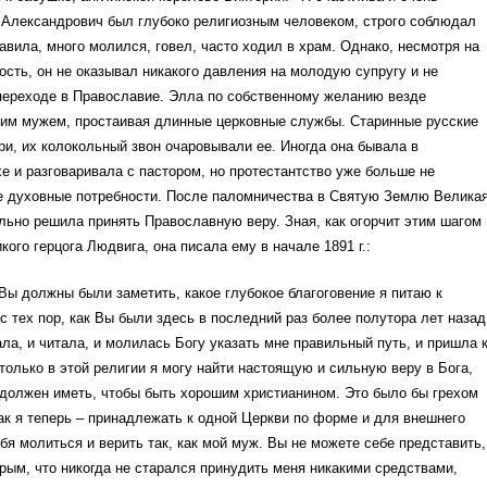
 Александрович был глубоко религиозным человеком, строго соблюдал
авила, много молился, говел, часто ходил в храм. Однако, несмотря на
сть, он не оказывал никакого давления на молодую супругу и не
переходе в Православие. Элла по собственному желанию везде
оим мужем, простаивая длинные церковные службы. Старинные русские
и, их колокольный звон очаровывали ее. Иногда она бывала в
е и разговаривала с пастором, но протестантство уже больше не
е духовные потребности. После паломничества в Святую Землю Велика
льно решила принять Православную веру. Зная, как огорчит этим шагом
кого герцога Людвига, она писала ему в начале 1891 г.:
 Вы должны были заметить, какое глубокое благоговение я питаю к
с тех пор, как Вы были здесь в последний раз более полутора лет назад
ла, и читала, и молилась Богу указать мне правильный путь, и пришла 
только в этой религии я могу найти настоящую и сильную веру в Бога,
должен иметь, чтобы быть хорошим христианином. Это было бы грехом
как я теперь – принадлежать к одной Церкви по форме и для внешнего
ебя молиться и верить так, как мой муж. Вы не можете себе представить,
рым, что никогда не старался принудить меня никакими средствами,