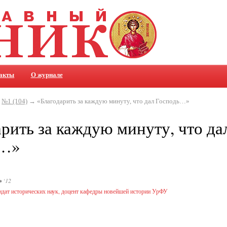
акты
О журнале
→
№1 (104)
→ «Благодарить за каждую минуту, что дал Господь…»
рить за каждую минуту, что да
ь…»
• ‘12
дат исторических наук, доцент кафедры новейшей истории УрФУ