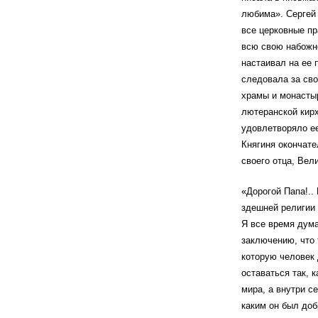
любима». Сергей
все церковные пр
всю свою набожно
настаивал на ее 
следовала за св
храмы и монастыр
лютеранской кирх
удовлетворяло е
Княгиня окончате
своего отца, Вели
«Дорогой Папа!..
здешней религии 
Я все время дума
заключению, что 
которую человек 
оставаться так, 
мира, а внутри с
каким он был доб