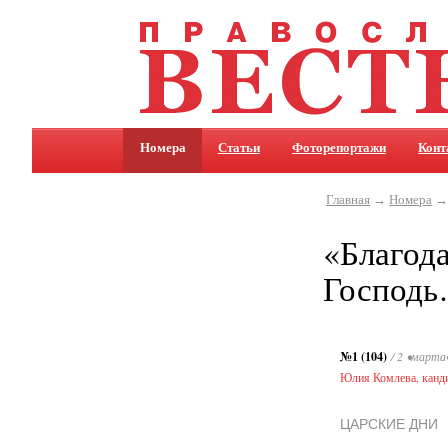
Номера
Статьи
Фоторепортажи
Конт
Главная
→
Номера
«Благода
Господ
№1 (104)
/ 2 •марта
Юлия Комлева, канди
ЦАРСКИЕ ДНИ