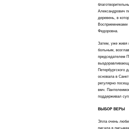
благотворительны
Александрович п
деревень, в кото
Восприемниками 
Федоровна.
Затем, уже живя
больным, возглав
председателем П
выздоравливающи
Петербургского д
основала в Санк
регулярно посеща
вмч. Пантелеимон
поддерживал супр
ВЫБОР ВЕРЫ
Элла очень любил
писала в письмах