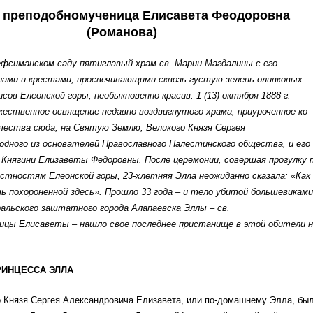
 преподобномученица Елисавета Феодоровна
(Романова)
ефсиманском саду пятиглавый храм св. Марии Магдалины с его
лами и крестами, просвечивающими сквозь густую зелень оливковых
исов Елеонской горы, необыкновенно красив. 1 (13) октября 1888 г.
ественное освящение недавно воздвигнутого храма, приуроченное ко
чества сюда, на Святую Землю, Великого Князя Сергея
 одного из основателей Православного Палестинского общества, и его
й Княгини Елизаветы Федоровны. После церемонии, совершая прогулку 
стностям Елеонской горы, 23-хлетняя Элла неожиданно сказала: «Как
ь похороненной здесь». Прошло 33 года – и тело убитой большевиками
ральского заштатного города Алапаевска Эллы – св.
ицы Елисаветы – нашло свое последнее пристанище в этой обители н
РИНЦЕССА ЭЛЛА
о Князя Сергея Александровича Елизавета, или по-домашнему Элла, бы