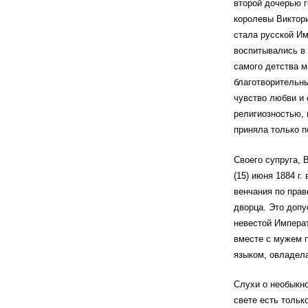
второй дочерью г
королевы Виктори
стала русской И
воспитывались в 
самого детства м
благотворительны
чувство любви и 
религиозностью,
приняла только п
Своего супруга, 
(15) июня 1884 г
венчания по прав
дворца. Это допу
невестой Императ
вместе с мужем 
языком, овладела
Слухи о необыкно
свете есть тольк