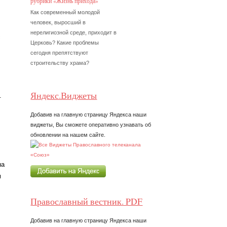
рубрики «Жизнь прихода»
Как современный молодой
человек, выросший в
нерелигиозной среде, приходит в
с
Церковь? Какие проблемы
сегодня препятствуют
строительству храма?
Яндекс.Виджеты
.
Добавив на главную страницу Яндекса наши
виджеты, Вы сможете оперативно узнавать об
обновлении на нашем сайте.
на
м
Православный вестник. PDF
Добавив на главную страницу Яндекса наши