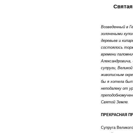
Святая
Возведенный в Г
золочеными купо
деревьев и кипар
состоялось торж
времени паломни
Александровича,
супруги, Велико
живописным окре
бы я хотела быт
неподалеку от у
преподобномучен
Святой Земле.
ПРЕКРАСНАЯ П
Супруга Великог