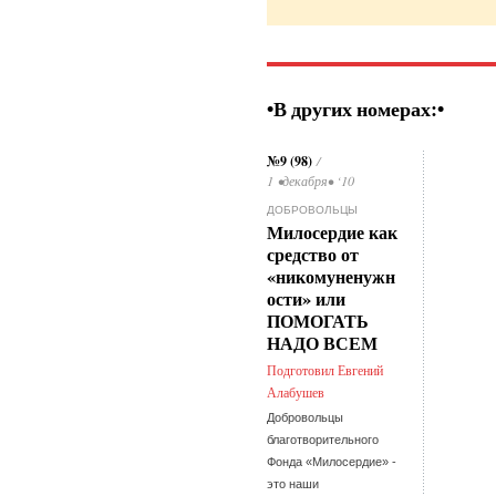
•В других номерах:•
№9 (98)
/
1 •декабря• ‘10
ДОБРОВОЛЬЦЫ
Милосердие как
средство от
«никомуненужн
ости» или
ПОМОГАТЬ
НАДО ВСЕМ
Подготовил Евгений
Алабушев
Добровольцы
благотворительного
Фонда «Милосердие» -
это наши