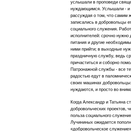
услышали в проповеди свяще
нуждающимся. Услышали - и 
рассуждая о том, что самим 
записались в добровольцы е
социального служения. Рабо
исполнителей: срочно нужно 
питания и другие необходимы
ними прийти; в выходные нуж
праздничную службу, ведь с
причаститься и соборно помол
Патронажной службы - все те
радостью едут в паломнически
своих машинах добровольцы;
нуждаются, и просто во вним
Когда Александр и Татьяна с
добровольческих проектов, че
польза социального служения!
Лучининых ожидается пополне
«добровольческое служение» 