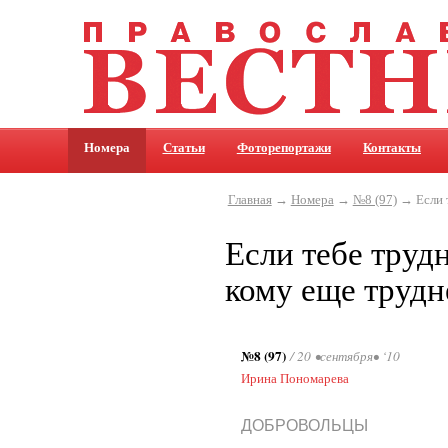
Номера
Статьи
Фоторепортажи
Контакты
Главная
→
Номера
→
№8 (97)
→ Если т
Если тебе трудн
кому еще трудн
№8 (97)
/ 20 •сентября• ‘10
Ирина Пономарева
ДОБРОВОЛЬЦЫ