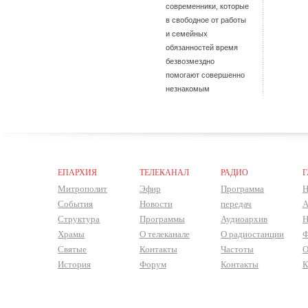
современники, которые
в свободное от работы
и семейных
обязанностей время
безвозмездно
помогают совершенно
незнакомым
ЕПАРХИЯ
ТЕЛЕКАНАЛ
РАДИО
Г
Митрополит
Эфир
Программа
Н
События
Новости
передач
А
Структура
Программы
Аудиоархив
Н
Храмы
О телеканале
О радиостанции
Ф
Святые
Контакты
Частоты
О
История
Форум
Контакты
К