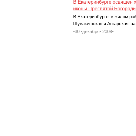
В Екатеринбурге освящен 
иконы Пресвятой Богород
В Екатеринбурге, в жилом ра
Шувакишская и Ангарская, з
•30 •декабря• 2008•