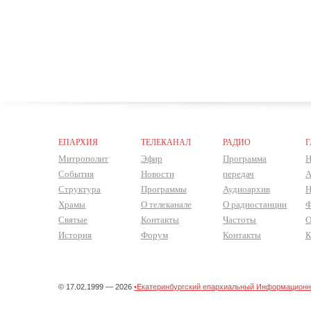
ЕПАРХИЯ
ТЕЛЕКАНАЛ
РАДИО
Г
Митрополит
Эфир
Программа
Н
События
Новости
передач
А
Структура
Программы
Аудиоархив
Н
Храмы
О телеканале
О радиостанции
Ф
Святые
Контакты
Частоты
О
История
Форум
Контакты
К
© 17.02.1999 — 2026
•Екатеринбургский епархиальный Информационно