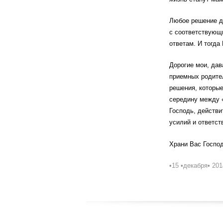
Любое решение до
с соответствующи
ответам. И тогда
Дорогие мои, да
приемных родител
решения, которые
середину между «
Господь, действи
усилий и ответст
Храни Вас Господ
•15 •декабря• 201