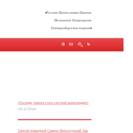
•Русская Православная Церковь
Московский Патриархат
Екатеринбургская епархия•
«Господи, помоги стать сестрой милосердия!»
•25.12.2014•
Святой праведный Симеон Верхотурский: Как