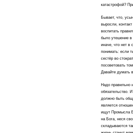
катастрофой? При
Бывает, что, усы
выросли, контакт
воспитать правил
было утешение в 
иначе, что нет в 
понимать: если т
сестёр во стокра
посоветовать том
Давайте думать 
Надо правильно и
обязательство. И
должно быть обще
является отношен
ищут Промысла Бо
на Бога, неся св
складываются так
жизнь станут мам