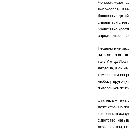
Человек может с
высокооплачивае
брошенных детей 
справиться с наг
брошенные крест
определиться, за
Недавно мне рас
пять лет, а он т
так? У отца Иоан
детдома, а он не
том числе и вопр
любому другому 
пытаясь компенс
Эта тема – тема 
даже страшно под
как они там жив
сиротство, назыв
дочь, а затем, не