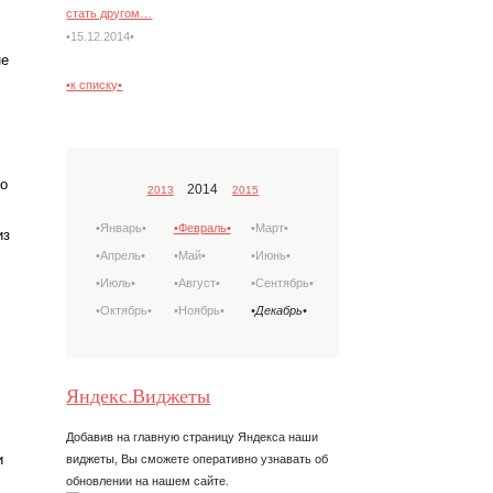
стать другом…
•15.12.2014•
не
•к списку•
о
2014
2013
2015
•Январь•
•Февраль•
•Март•
из
•Апрель•
•Май•
•Июнь•
•Июль•
•Август•
•Сентябрь•
•Октябрь•
•Ноябрь•
•Декабрь•
Яндекс.Виджеты
Добавив на главную страницу Яндекса наши
и
виджеты, Вы сможете оперативно узнавать об
обновлении на нашем сайте.