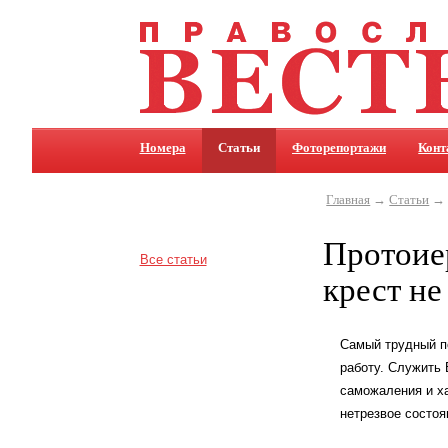
Номера
Статьи
Фоторепортажи
Конт
Главная
→
Статьи
→ П
Протоие
Все статьи
крест не
Самый трудный по
работу. Служить 
саможаления и ха
нетрезвое состоя