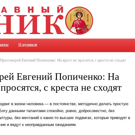
акты
О журнале
ротоиерей Евгений Попиченко: На крест не просятся, с креста не сходят
рей Евгений Попиченко: На
 просятся, с креста не сходят
двиг в жизни человека — в постоянстве, методично делать простую
Богу данными талантами спокойно, ровно, добросовестно, без
лтуры, без мечтаний о каких-то высших подвигах, которые приводят в
ние и ведут к неоправданным ожиданиям.