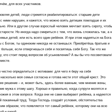
чём, для всех участников.
новляя детей, люди стремятся реабилитироваться: старшие дети
 с ними нарушен, и кажется, что можно взять детишек помладше и их
ьно. Или в другом случае взрослый человек мечтает взять сироту, чтоб
старости. Но иногда надо смириться с тем, что жизнь сложилась так, а 
семье детей, или есть всего один ребёнок. И при этом надеяться на Бога
ы с Богом, ты одиноким никогда не останешься. Приобретёшь братьев и
т больше, если отвергнешься себя и посвятишь себя Богу. Так что же
у, кто стоит перед вопросом об усыновлении? А вы бы что посоветовали
вместе.
 честно определиться с мотивами: для чего я беру на себя
 насколько моя семья согласна и готова нести этот общий крест. Это
е решение – и, может быть, здесь более важным, чем мнение жены,
ие мужа к этому шагу. Хорошо и правильно, когда супруги молятся и
жия в этом вопросе. Когда они не сами выбирают ребёнка, а надеются
ой покаянный труд. Тогда Господь создаёт условия, обстоятельства
им образом, что появляется тот самый ребёнок, которому они на всю
ой и папой.