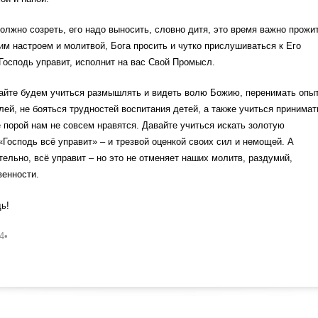
лжно созреть, его надо выносить, словно дитя, это время важно прожи
м настроем и молитвой, Бога просить и чутко прислушиваться к Его
 Господь управит, исполнит на вас Свой Промысл.
вайте будем учиться размышлять и видеть волю Божию, перенимать опы
ей, не бояться трудностей воспитания детей, а также учиться принимат
 порой нам не совсем нравятся. Давайте учиться искать золотую
Господь всё управит» – и трезвой оценкой своих сил и немощей. А
тельно, всё управит – но это не отменяет наших молитв, раздумий,
венности.
ь!
4•