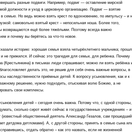
овершать разные подвиги. Например, подвиг — оставление мирской
мой должности и уход в церковную организацию. Подвиг — взятие
в семью. Но ведь можно взять крест по вдохновению, по импульсу – и 
рузкой: самовольно взятый крест – непосильная ноша. Более того,
ы возвращаются ещё более тяжёлыми. Поэтому всегда важно
чем и почему вы берётесь за что-то новое.
сказали историю: хорошая семья взяла четырёхлетнего мальчика; прошл
ак и не прижился. И сейчас это трагедия для семьи, для ребенка. Почему
на (Крестьянкина) в письмах люди спрашивают, можно ли взять ребёнка 
 благословляет делать это, не решив для себя очень важные вопросы, в
осы наследственности приёмных детей. К вопросу усыновления, как и к
важному решению, нужно подходить, отыскивая волю Божию, а не
ировать свои комплексы.
усыновления детей – сегодня очень важна. Потому что, с одной стороны,
умать, сколько сирот живёт сейчас в государственных учреждениях – и
ут (известный общественный деятель Александр Гезалов, сам прошедший
ает детдома детломами). А, с другой стороны, принять в семью сына ил
 справившись, отдать обратно – как это назвать, если не жизненной