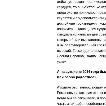
действует закон – если чело
сердцем, то он не столько от
люди охотно принимают прави
скупятся и с удовольствием 
достойные произведения иску
например, выдающийся худо
специально написал две сов
которые были выставлены на
и их благотворительная сос
высокой. То же сделали зам
Леонид Баранов, Вадим Зайну
успех.
А на аукционе 2014 года бы
или особо радостное?
Аукцион был завершающим ак
Романовых», которая экспон
Когда мы её открывали, я по
часть этих работ, особенно т