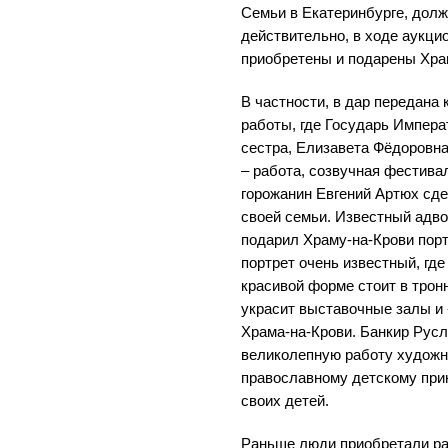
Семьи в Екатеринбурге, долж
действительно, в ходе аукци
приобретены и подарены Хра
В частности, в дар передана 
работы, где Государь Импера
сестра, Елизавета Фёдоровна
– работа, созвучная фестив
горожанин Евгений Артюх сде
своей семьи. Известный адво
подарил Храму-на-Крови пор
портрет очень известный, гд
красивой форме стоит в тронн
украсит выставочные залы и 
Храма-на-Крови. Банкир Рус
великолепную работу художн
православному детскому прию
своих детей.
Раньше люди приобретали ра