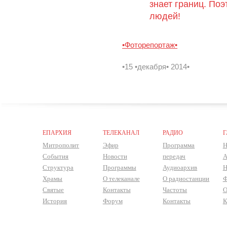
знает границ. Поэ
людей!
•Фоторепортаж•
•15 •декабря• 2014•
ЕПАРХИЯ
ТЕЛЕКАНАЛ
РАДИО
Г
Митрополит
Эфир
Программа
Н
События
Новости
передач
А
Структура
Программы
Аудиоархив
Н
Храмы
О телеканале
О радиостанции
Ф
Святые
Контакты
Частоты
О
История
Форум
Контакты
К