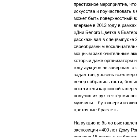
престижное мероприятие, чт
искусства и поучаствовать в
может быть поверхностный в
впервые в 2013 году в рамка
«Дни Белого Цветка в Екатер
рассказывал в спецвыпуске 2
своеобразным восклицательн
мощным заключительным акко
который даже организаторы н
году аукцион не завершал, а
задал тон, уровень всех мер
вечер собрались гости, боль
посетители картинной галере
получил из рук сестёр милос
мужчины – бутоньерки из жив
цветочные браслеты.
На аукционе было выставлено
экспозиции «400 лет Дому Р
продано 15 лотов, а на благ