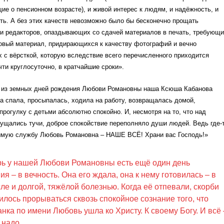
е о пенсионном возрасте), и живой интерес к людям, и надёжность, и
ь. А без этих качеств невозможно было бы бесконечно прощать
 и редакторов, опаздывающих со сдачей материалов в печать, требующи
товый материал, придирающихся к качеству фотографий и вечно
с вёрсткой, которую вследствие всего перечисленного приходится
ти круглосуточно, в кратчайшие сроки».
то из земных дней рождения Любови Романовны наша Ксюша Кабанова
а спала, просыпалась, ходила на работу, возвращалась домой,
прогулку с детьми абсолютно спокойно. И, несмотря на то, что над
гущались тучи, доброе спокойствие переполняло души людей. Ведь где-
имую службу Любовь Романовна – НАШЕ ВСЁ! Храни вас Господь!»
рь у нашей Любови Романовны есть ещё один день
я – в вечность. Она его ждала, она к нему готовилась – в
сле и долгой, тяжёлой болезнью. Когда её отпевали, скорби
илось прорываться сквозь спокойное сознание того, что
анка по имени Любовь ушла ко Христу. К своему Богу. И всё 
к надо.