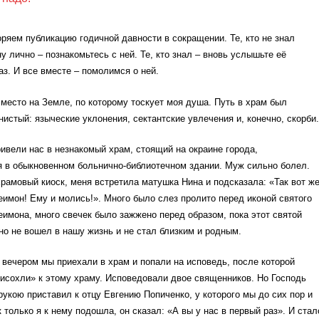
ряем публикацию годичной давности в сокращении. Те, кто не знал
 лично – познакомьтесь с ней. Те, кто знал – вновь услышьте её
з. И все вместе – помолимся о ней.
 место на Земле, по которому тоскует моя душа. Путь в храм был
нистый: языческие уклонения, сектантские увлечения и, конечно, скорби.
ивели нас в незнакомый храм, стоящий на окраине города,
 в обыкновенном больнично-библиотечном здании. Муж сильно болел.
храмовый киоск, меня встретила матушка Нина и подсказала: «Так вот ж
имон! Ему и молись!». Много было слез пролито перед иконой святого
имона, много свечек было зажжено перед образом, пока этот святой
но не вошел в нашу жизнь и не стал близким и родным.
вечером мы приехали в храм и попали на исповедь, после которой
исохли» к этому храму. Исповедовали двое священников. Но Господь
укою приставил к отцу Евгению Попиченко, у которого мы до сих пор и
 только я к нему подошла, он сказал: «А вы у нас в первый раз». И стал