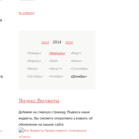
•к списку•
х
2014
2013
2015
•Январь•
•Февраль•
•Март•
•Апрель•
•Май•
•Июнь•
•Июль•
•Август•
•Сентябрь•
то
•Октябрь•
•Ноябрь•
•Декабрь•
Яндекс.Виджеты
Добавив на главную страницу Яндекса наши
виджеты, Вы сможете оперативно узнавать об
обновлении на нашем сайте.
–