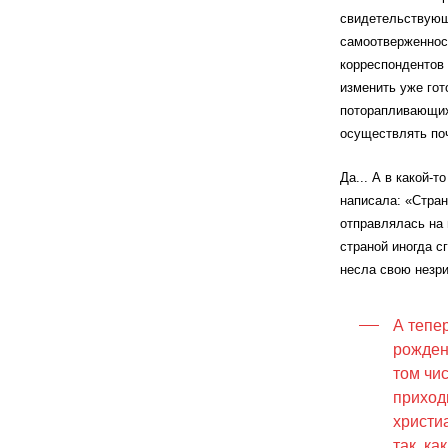
свидетельствующи
самоотверженност
корреспондентов
изменить уже го
поторапливающих 
осуществлять поч
Да... А в какой-
написала: «Стран
отправлялась на 
страной иногда с
несла свою незр
А тепе
рождени
том чи
приход
христи
так, ка