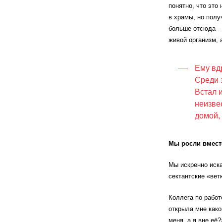
понятно, что это
в храмы, но полу
больше отсюда – н
живой организм, 
Ему вд
Среди 
Встал и
неизве
домой, 
Мы росли вмест
Мы искренно иска
сектантские «вет
Коллега по работ
открыла мне како
меня, а я вне её