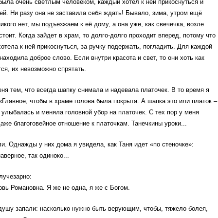
была очень светлым человеком, каждый хотел к ней прикоснуться и
ей. Ни разу она не заставила себя ждать! Бывало, зима, утром ещё
икого нет, мы подъезжаем к её дому, а она уже, как свечечка, возле
стоит. Когда зайдет в храм, то долго-долго проходит вперед, потому что
отела к ней прикоснуться, за ручку подержать, погладить. Для каждой
находила доброе слово. Если внутри красота и свет, то они хоть как
ся, их невозможно спрятать.
ня тем, что всегда шапку снимала и надевала платочек. В то время я
«Главное, чтобы в храме голова была покрыта. А шапка это или платок –
 улыбалась и меняла головной убор на платочек. С тех пор у меня
аже благоговейное отношение к платочкам. Танечкины уроки...
ли. Однажды у них дома я увидела, как Таня идет «по стеночке»:
аверное, так одиноко...
лучезарно:
овь Романовна. Я же не одна, я же с Богом.
душу запали: насколько нужно быть верующим, чтобы, тяжело болея,