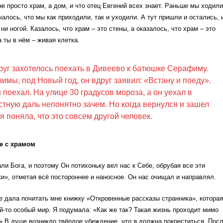
 не просто храм, а дом, и что отец Евгений всех знает. Раньше мы ходили
чалось, что мы как приходили, так и уходили. А тут пришли и остались, 
и ногой. Казалось, что храм – это стены, а оказалось, что храм – это
а ты в нём – живая клетка.
руг захотелось поехать в Дивеево к батюшке Серафиму.
зимы, под Новый год, он вдруг заявил: «Встану и поеду».
 поехал. На улице 30 градусов мороза, а он уехал в
стную даль непонятно зачем. Но когда вернулся и зашел
я поняла, что это совсем другой человек.
е с храмом
ли Бога, и поэтому Он потихоньку вел нас к Себе, обрубая все эти
ки», отметая всё постороннее и наносное. Он нас очищал и направлял.
е дала почитать мне книжку «Откровенные рассказы странника», которая
й-то особый мир. Я подумала: «Как же так? Такая жизнь проходит мимо
?» В душе возникло твёрдое убеждение, что я должна покреститься. Пос