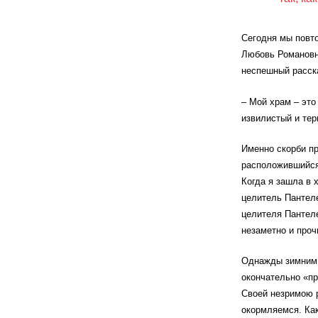
Сегодня мы повто
Любовь Романовну
неспешный расска
– Мой храм – это
извилистый и тер
Именно скорби пр
расположившийся
Когда я зашла в 
целитель Пантеле
целителя Пантеле
незаметно и проч
Однажды зимним 
окончательно «пр
Своей незримою р
окормляемся. Как