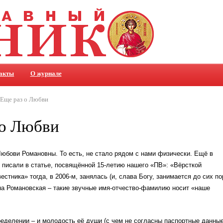
акты
О журнале
Еще раз о Любви
 о Любви
юбови Романовны. То есть, не стало рядом с нами физически. Ещё в
писали в статье, посвящённой 15-летию нашего «ПВ»: «Вёрсткой
стника» тогда, в 2006-м, занялась (и, слава Богу, занимается до сих по
а Романовская – такие звучные имя-отчество-фамилию носит «наше
еделении – и молодость её души (с чем не согласны паспортные данные