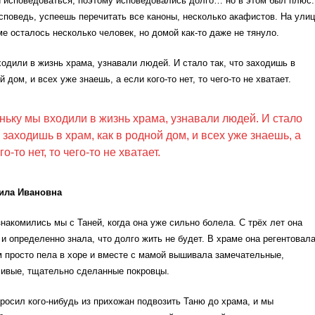
и исповедоваться, поэтому исповедовались долго… но в этом был плюс.
споведь, успеешь перечитать все каноны, несколько акафистов. На ули
ме осталось несколько человек, но домой как-то даже не тянуло.
одили в жизнь храма, узнавали людей. И стало так, что заходишь в
й дом, и всех уже знаешь, а если кого-то нет, то чего-то не хватает.
ньку мы входили в жизнь храма, узнавали людей. И стало
о заходишь в храм, как в родной дом, и всех уже знаешь, а
го-то нет, то чего-то не хватает.
ила Ивановна
накомились мы с Таней, когда она уже сильно болела. С трёх лет она
и определенно знала, что долго жить не будет. В храме она регентовал
м просто пела в хоре и вместе с мамой вышивала замечательные,
сивые, тщательно сделанные покровцы.
росил кого-нибудь из прихожан подвозить Таню до храма, и мы