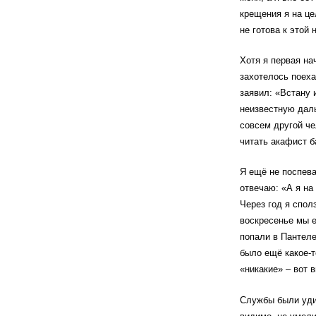
крещения я на це
не готова к этой 
Хотя я первая на
захотелось поеха
заявил: «Встану 
неизвестную даль
совсем другой че
читать акафист 
Я ещё не поспева
отвечаю: «А я на
Через год я спол
воскресенье мы е
попали в Пантеле
было ещё какое-
«никакие» – вот 
Службы были удив