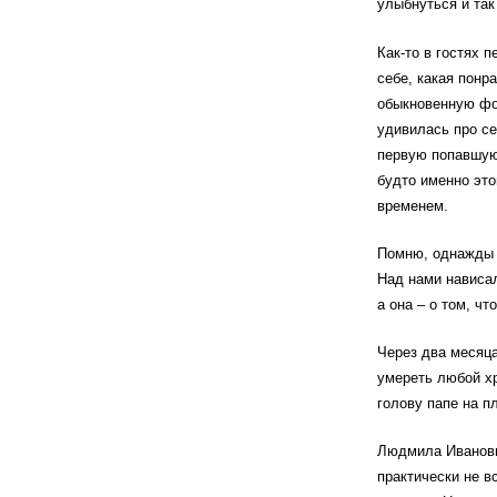
улыбнуться и так
Как-то в гостях 
себе, какая понр
обыкновенную фот
удивилась про се
первую попавшуюс
будто именно это
временем.
Помню, однажды 
Над нами нависал
а она – о том, чт
Через два месяца
умереть любой х
голову папе на п
Людмила Ивановна
практически не в