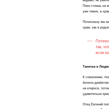
видимо, не умел
Пока стоишь на и
уже темно, в хра
Потихоньку мы вх
храм, как в родно
Потихо
так, чт
если ко
Танечка и Людм
К сожалению, поз
болела диабетом 
на клиросе, пото
удивительно кра
Отец Евгений поп