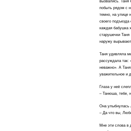
вызвались. Таня 
побыть рядом с н
темно, на улице н
своего подъезда 
каждая бабушка х
старушечки Таня 
наружу вырывают
Таня удивляла ме
рассуждала так: 
неважно». А Таня
уважительное и д
Глаза у неё слеп
– Танюша, тебе, н
Она улыбнулась 
– Да что вы, Люб
Мне эти слова в 