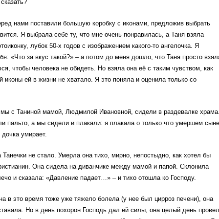
 сказать?
перед нами поставили большую коробку с иконами, предложив выбрать
авится. Я выбрала себе ту, что мне очень понравилась, а Таня взяла
оиконку, лубок 50-х годов с изображением какого-то ангелочка. Я
бя: «Что за вкус такой?» – а потом до меня дошло, что Таня просто взял
я, чтобы человека не обидеть. Но взяла она её с таким чувством, как
й иконы ей в жизни не хватало. Я это поняла и оценила только со
мы с Таниной мамой, Людмилой Ивановной, сидели в раздевалке храма
и пальто, а мы сидели и плакали: я плакала о только что умершем сыне
о дочка умирает.
 Танечки не стало. Умерла она тихо, мирно, непостыдно, как хотел бы
ристианин. Она сидела на диванчике между мамой и папой. Склонила
лечо и сказала: «Давление падает…» – и тихо отошла ко Господу.
 в это время тоже уже тяжело болела (у нее был цирроз печени), она
ставала. Но в день похорон Господь дал ей силы, она целый день прове