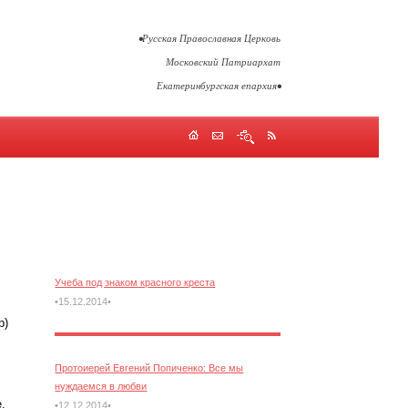
•Русская Православная Церковь
Московский Патриархат
Екатеринбургская епархия•
Учеба под знаком красного креста
•15.12.2014•
р)
Протоиерей Евгений Попиченко: Все мы
нуждаемся в любви
,
•12.12.2014•