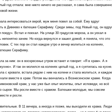
лый год отпала: мне никто ничего не рассказал, я сама была совершенн
новой жизни.
чала интересоваться верой, муж меня повел за собой. Ему вдруг
ть в Дивеево к батюшке Серафиму. Среди зимы, под Новый год, он вдру
и поеду». Встал и поехал. На улице 30 градусов мороза, а он уехал в
 непонятно зачем. Но когда вернулся и зашел домой, я поняла, что это
ловек. С тех пор он стал каждое утро и вечер молиться на коленях,
батюшке Серафиму.
ла за ним: он в воскресенье утром встанет и говорит: «Я в храм». А я
 кухню». И так он молился на коленях целый год, а я суетилась на кухне
зла с кровати, встала рядом с ним на колени и стала молиться, и каждое
хали вместе в храм. Потом мы венчались в Вознесенском храме. Когда
имоновский храм, у нас уже был опыт молитвы, опыт исповеди, но всё
то сырое. Мы росли вместе с храмом. Батюшки молодые, мы совсем
вместе и росли.
ительные. В 11 вечера, а иногда и позже, мы выходили из храма. Люди