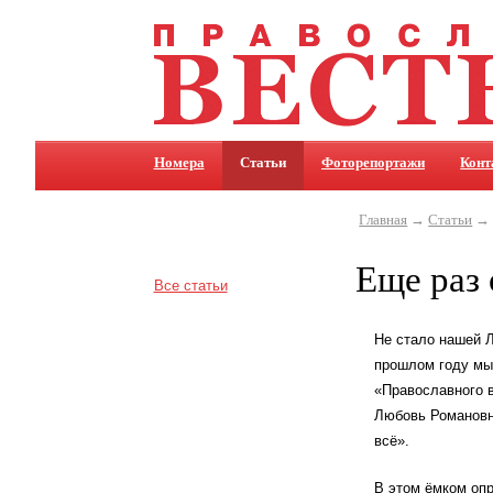
Номера
Статьи
Фоторепортажи
Конт
Главная
→
Статьи
→ 
Еще раз
Все статьи
Не стало нашей Л
прошлом году мы 
«Православного ве
Любовь Романовн
всё».
В этом ёмком опр