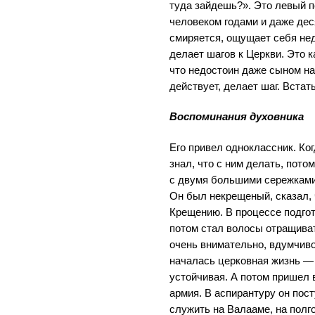
туда зайдешь?». Это левый 
человеком годами и даже дес
смиряется, ощущает себя нед
делает шагов к Церкви. Это к
что недостоин даже сыном наз
действует, делает шаг. Встат
Воспоминания духовника
Его привел одноклассник. Ког
знал, что с ним делать, пот
с двумя большими сережками 
Он был некрещеный, сказал, 
Крещению. В процессе подгот
потом стал волосы отращиват
очень внимательно, вдумчиво
началась церковная жизнь — 
устойчивая. А потом пришел 
армия. В аспирантуру он пос
служить на Валааме, на полг