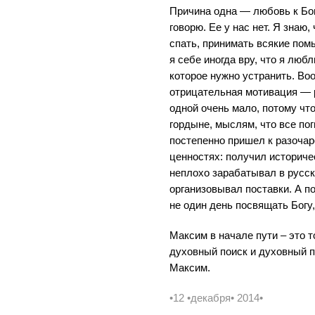
Причина одна — любовь к Богу
говорю. Ее у нас нет. Я знаю,
спать, принимать всякие пом
я себе иногда вру, что я люб
которое нужно устранить. Воо
отрицательная мотивация — р
одной очень мало, потому что
гордыне, мыслям, что все пог
постепенно пришел к разоча
ценностях: получил историче
неплохо зарабатывал в русск
организовывал поставки. А по
не один день посвящать Богу,
Максим в начале пути – это т
духовный поиск и духовный п
Максим.
•12 •декабря• 2014•