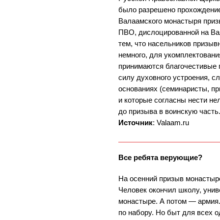
было разрешено прохождени
Валаамского монастыря призы
ПВО, дислоцированной на Вал
тем, что насельников призыв
немного, для укомплектован
принимаются благочестивые 
силу духовного устроения, с
основаниях (семинаристы, при
и которые согласны нести н
до призыва в воинскую часть
Источник
: Valaam.ru
Все ребята верующие?
На осенний призыв монастырс
Человек окончил школу, унив
монастыре. А потом — армия.
по набору. Но быт для всех о