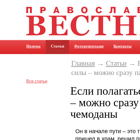
Номера
Статьи
Фоторепортажи
Контакты
Главная
→
Статьи
→ Е
силы – можно сразу п
Все статьи
Если полагать
– можно сразу
чемоданы
Он в начале пути – это 
пришел в храм, решил 