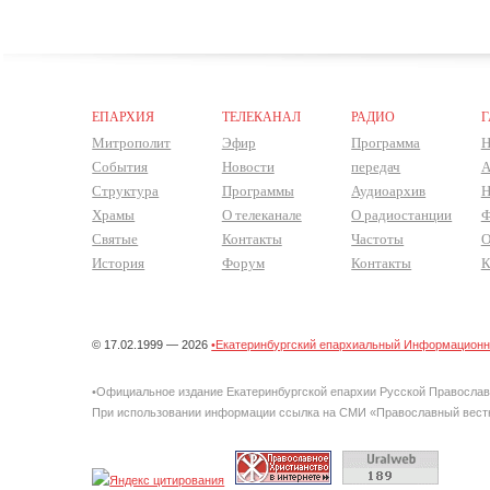
ЕПАРХИЯ
ТЕЛЕКАНАЛ
РАДИО
Г
Митрополит
Эфир
Программа
Н
События
Новости
передач
А
Структура
Программы
Аудиоархив
Н
Храмы
О телеканале
О радиостанции
Ф
Святые
Контакты
Частоты
О
История
Форум
Контакты
К
© 17.02.1999 — 2026
•Екатеринбургский епархиальный Информационно
•Официальное издание Екатеринбургской епархии Русской Правосла
При использовании информации ссылка на СМИ «Православный вестн