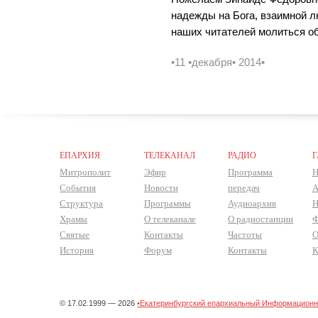
надежды на Бога, взаимной л
наших читателей молиться об
•11 •декабря• 2014•
ЕПАРХИЯ
ТЕЛЕКАНАЛ
РАДИО
Г
Митрополит
Эфир
Программа
Н
События
Новости
передач
А
Структура
Программы
Аудиоархив
Н
Храмы
О телеканале
О радиостанции
Ф
Святые
Контакты
Частоты
О
История
Форум
Контакты
К
© 17.02.1999 — 2026
•Екатеринбургский епархиальный Информационно