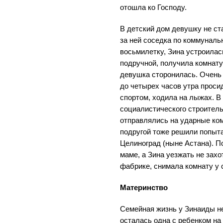
отошла ко Господу.
В детский дом девушку не ст
за ней соседка по коммуналь
восьмилетку, Зина устроила
подручной, получила комнат
девушка сторонилась. Очень 
до четырех часов утра проси
спортом, ходила на лыжах. В 
социалистического строител
отправлялись на ударные ком
подругой тоже решили попыта
Целиноград (ныне Астана). П
маме, а Зина уезжать не зах
фабрике, снимала комнату у 
Материнство
Семейная жизнь у Зинаиды н
осталась одна с ребенком на 