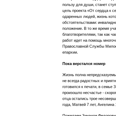
пользу для души, станет ступ
цель проекта «От сердца к с
одаренных людей, жизнь кот
обстоятельствами: инвалидн
положение. В то же время уч
благотворителями, так как ча
работ идет на помощь много
Православной Службы Милос
епархии.
Пока верстался номер
Жизнь полна непредсказуемы
не всегда радостных и прият
готовился к печати, в семье
произошло несчастье - скоро
отца остались трое несоверш
года, Матвей 7 лет, Ангелина 
Пожелаем Зинаиде Федоровне,