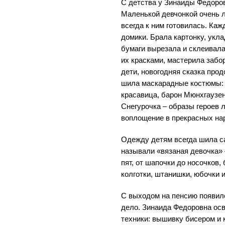
С детства у Зинаиды Федоров
Маленькой девчонкой очень 
всегда к ним готовилась. Ка
домики. Брала картонку, укла
бумаги вырезала и склеивала
их красками, мастерила забор
дети, новогодняя сказка про
шила маскарадные костюмы: 
красавица, барон Мюнхгаузен
Снегурочка – образы героев
воплощение в прекрасных нар
Одежду детям всегда шила с
называли «вязаная девочка» 
пят, от шапочки до носочков,
колготки, штанишки, юбочки и
С выходом на пенсию появил
дело. Зинаида Федоровна ос
техники: вышивку бисером и 