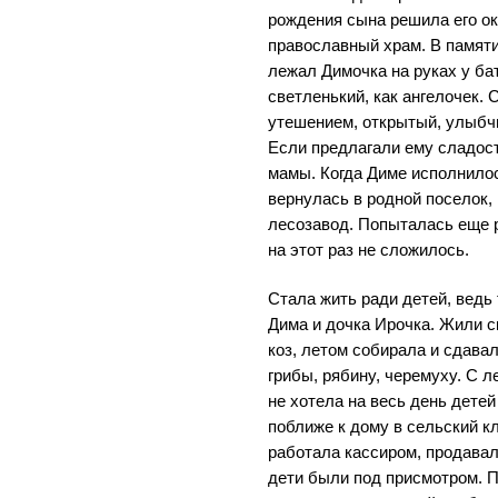
рождения сына решила его ок
православный храм. В памяти
лежал Димочка на руках у ба
светленький, как ангелочек.
утешением, открытый, улыбчи
Если предлагали ему сладост
мамы. Когда Диме исполнилос
вернулась в родной поселок,
лесозавод. Попыталась еще р
на этот раз не сложилось.
Стала жить ради детей, ведь
Дима и дочка Ирочка. Жили с
коз, летом собирала и сдава
грибы, рябину, черемуху. С 
не хотела на весь день дете
поближе к дому в сельский к
работала кассиром, продавала
дети были под присмотром. 