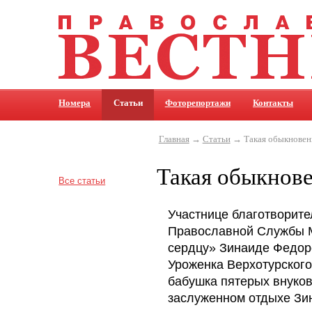
Номера
Статьи
Фоторепортажи
Контакты
Главная
→
Статьи
→ Такая обыкновен
Такая обыкнов
Все статьи
Участнице благотворите
Православной Службы М
сердцу» Зинаиде Федор
Уроженка Верхотурского
бабушка пятерых внуков
заслуженном отдыхе Зи