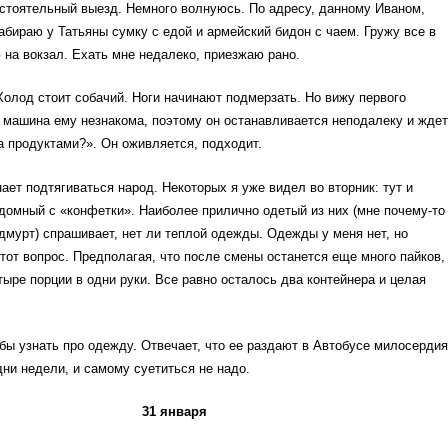
стоятельный выезд. Немного волнуюсь. По адресу, данному Иваном,
абираю у Татьяны сумку с едой и армейский бидон с чаем. Гружу все в
на вокзал. Ехать мне недалеко, приезжаю рано.
 Холод стоит собачий. Ноги начинают подмерзать. Но вижу первого
 машина ему незнакома, поэтому он останавливается неподалеку и ждет
 продуктами?». Он оживляется, подходит.
ает подтягиваться народ. Некоторых я уже видел во вторник: тут и
домный с «конфетки». Наиболее прилично одетый из них (мне почему-то
удмурт) спрашивает, нет ли теплой одежды. Одежды у меня нет, но
от вопрос. Предполагая, что после смены останется еще много пайков,
тыре порции в одни руки. Все равно осталось два контейнера и целая
бы узнать про одежду. Отвечает, что ее раздают в Автобусе милосердия
ни недели, и самому суетиться не надо.
31 января