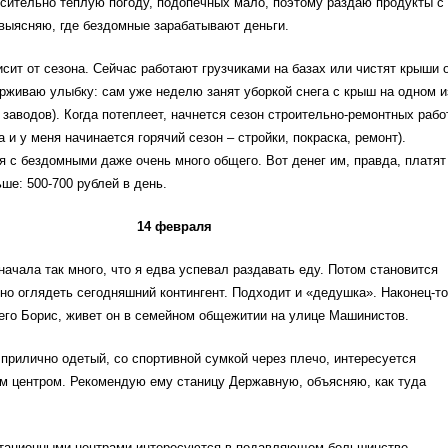
сительно теплую погоду, подопечных мало, поэтому раздаю продукты с
выясняю, где бездомные зарабатывают деньги.
исит от сезона. Сейчас работают грузчиками на базах или чистят крыши 
ерживаю улыбку: сам уже неделю занят уборкой снега с крыш на одном и
 заводов). Когда потеплеет, начнется сезон строительно-ремонтных рабо
 и у меня начинается горячий сезон – стройки, покраска, ремонт).
я с бездомными даже очень много общего. Вот денег им, правда, платят
ше: 500-700 рублей в день.
14 февраля
ачала так много, что я едва успевал раздавать еду. Потом становится
но оглядеть сегодняшний контингент. Подходит и «дедушка». Наконец-то
 его Борис, живет он в семейном общежитии на улице Машинистов.
прилично одетый, со спортивной сумкой через плечо, интересуется
м центром. Рекомендую ему станицу Державную, объясняю, как туда
тационными центрами интересуются в подавляющем большинстве