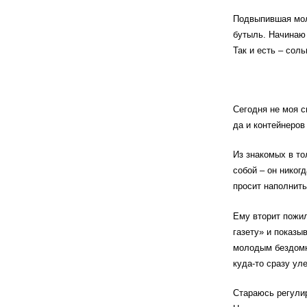
Подвыпившая мол
бутыль. Начинаю 
Так и есть – сол
Сегодня не моя с
да и контейнеров
Из знакомых в то
собой – он никог
просит наполнить
Ему вторит пожи
газету» и показы
молодым бездомны
куда-то сразу уле
Стараюсь регулир