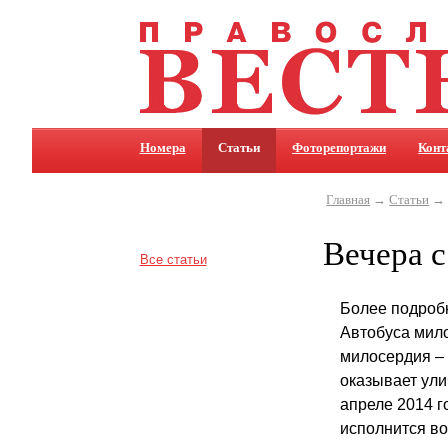
Номера
Статьи
Фоторепортажи
Конт
Главная
→
Статьи
→ 
Вечера 
Все статьи
Более подробн
Автобуса мило
милосердия –
оказывает ули
апреле 2014 
исполнится во