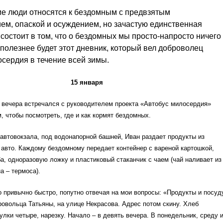
ие люди относятся к бездомным с предвзятым
м, опаской и осуждением, но зачастую единственная
 состоит в том, что о бездомных мы просто-напросто ничего
 полезнее будет этот дневник, который вел доброволец
сердия в течение всей зимы.
15 января
 вечера встречался с руководителем проекта «Автобус милосердия»
 чтобы посмотреть, где и как кормят бездомных.
автовокзала, под водонапорной башней, Иван раздает продукты из
 авто. Каждому бездомному передает контейнер с вареной картошкой,
а, одноразовую ложку и пластиковый стаканчик с чаем (чай наливает из
а – термоса).
о привычно быстро, попутно отвечая на мои вопросы: «Продукты и посуд
овольца Татьяны, на улице Некрасова. Адрес потом скину. Хлеб
улки четыре, нарезку. Начало – в девять вечера. В понедельник, среду 