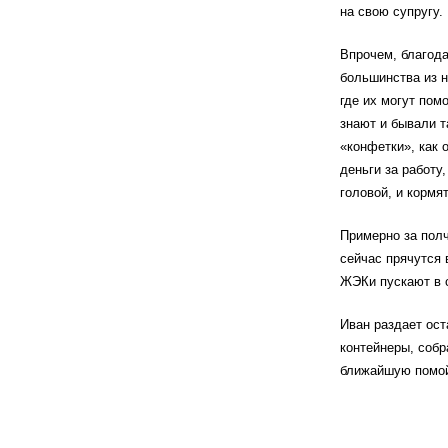
на свою супругу.
Впрочем, благода
большинства из н
где их могут пом
знают и бывали т
«конфетки», как 
деньги за работу,
головой, и кормят
Примерно за полч
сейчас прячутся
ЖЭКи пускают в с
Иван раздает ост
контейнеры, собр
ближайшую помой