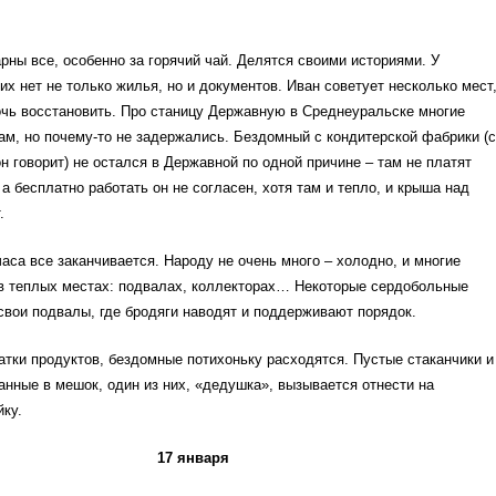
рны все, особенно за горячий чай. Делятся своими историями. У
их нет не только жилья, но и документов. Иван советует несколько мест
очь восстановить. Про станицу Державную в Среднеуральске многие
ам, но почему-то не задержались. Бездомный с кондитерской фабрики (с
он говорит) не остался в Державной по одной причине – там не платят
 а бесплатно работать он не согласен, хотя там и тепло, и крыша над
.
аса все заканчивается. Народу не очень много – холодно, и многие
 в теплых местах: подвалах, коллекторах… Некоторые сердобольные
вои подвалы, где бродяги наводят и поддерживают порядок.
атки продуктов, бездомные потихоньку расходятся. Пустые стаканчики и
анные в мешок, один из них, «дедушка», вызывается отнести на
ку.
17 января