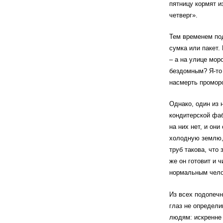
пятницу кормят и
четверг».
Тем временем под
сумка или пакет.
– а на улице мор
бездомным? Я-то 
насмерть промор
Однако, один из 
кондитерской фаб
на них нет, и он
холодную землю, 
труб такова, что
же он готовит и 
нормальным чело
Из всех подопечн
глаз не определи
людям: искренне 