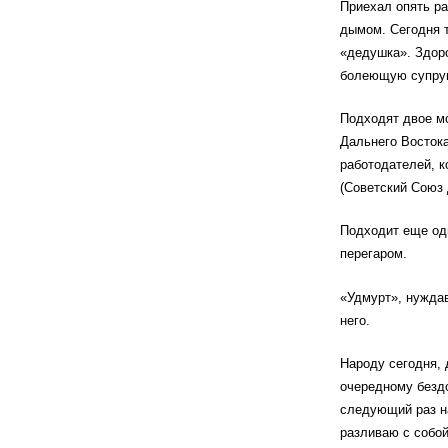
Приехал опять ра
дымом. Сегодня т
«дедушка». Здоро
болеющую супругу
Подходят двое мо
Дальнего Восток
работодателей, к
(Советский Союз 
Подходит еще одн
перегаром.
«Удмурт», нуждав
него.
Народу сегодня, 
очередному бездо
следующий раз н
разливаю с собой