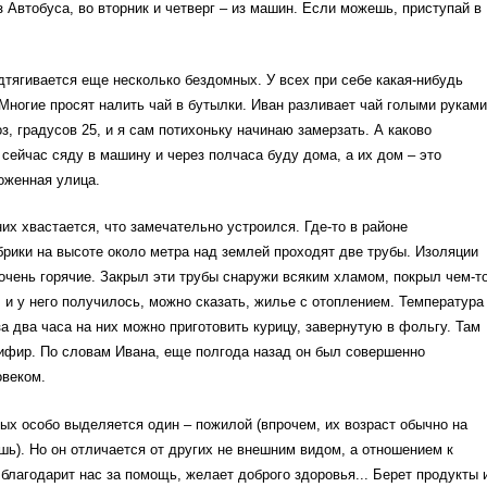
з Автобуса, во вторник и четверг – из машин. Если можешь, приступай в
тягивается еще несколько бездомных. У всех при себе какая-нибудь
 Многие просят налить чай в бутылки. Иван разливает чай голыми руками
оз, градусов 25, и я сам потихоньку начинаю замерзать. А каково
сейчас сяду в машину и через полчаса буду дома, а их дом – это
оженная улица.
них хвастается, что замечательно устроился. Где-то в районе
рики на высоте около метра над землей проходят две трубы. Изоляции
и очень горячие. Закрыл эти трубы снаружи всяким хламом, покрыл чем-т
и у него получилось, можно сказать, жилье с отоплением. Температура
 за два часа на них можно приготовить курицу, завернутую в фольгу. Там
чифир. По словам Ивана, еще полгода назад он был совершенно
веком.
ых особо выделяется один – пожилой (впрочем, их возраст обычно на
шь). Но он отличается от других не внешним видом, а отношением к
благодарит нас за помощь, желает доброго здоровья... Берет продукты 