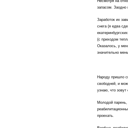
Несмотря на отно
запасом. Заодно 
Заработок их зав
снега (я едва сд
екатеринбургских
(с приходом тепла
Оказалось, у мен
значительно мень
Народу пришло сн
свободней, и мож
узнаю, что зовут
Молодой парень, 
реабилитационны
проехать.
Вообще, реабили