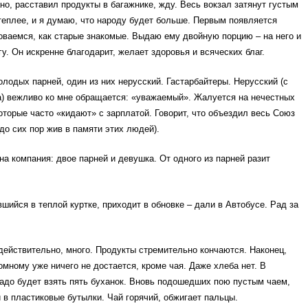
но, расставил продукты в багажнике, жду. Весь вокзал затянут густым
еплее, и я думаю, что народу будет больше. Первым появляется
ваемся, как старые знакомые. Выдаю ему двойную порцию – на него и
. Он искренне благодарит, желает здоровья и всяческих благ.
лодых парней, один из них нерусский. Гастарбайтеры. Нерусский (с
а) вежливо ко мне обращается: «уважаемый». Жалуется на нечестных
оторые часто «кидают» с зарплатой. Говорит, что объездил весь Союз
до сих пор жив в памяти этих людей).
а компания: двое парней и девушка. От одного из парней разит
шийся в теплой куртке, приходит в обновке – дали в Автобусе. Рад за
действительно, много. Продукты стремительно кончаются. Наконец,
мному уже ничего не достается, кроме чая. Даже хлеба нет. В
адо будет взять пять буханок. Вновь подошедших пою пустым чаем,
 в пластиковые бутылки. Чай горячий, обжигает пальцы.