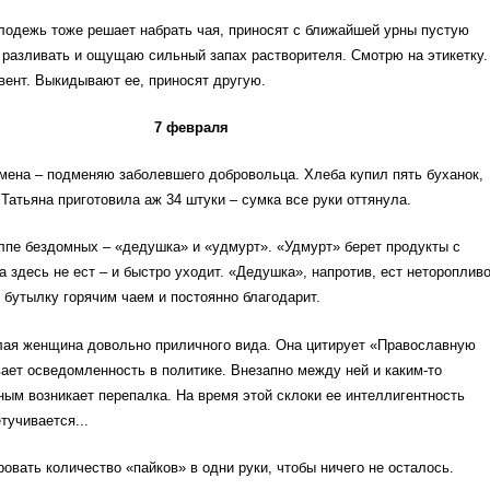
одежь тоже решает набрать чая, приносят с ближайшей урны пустую
разливать и ощущаю сильный запах растворителя. Смотрю на этикетку.
ьвент. Выкидывают ее, приносят другую.
7 февраля
мена – подменяю заболевшего добровольца. Хлеба купил пять буханок,
 Татьяна приготовила аж 34 штуки – сумка все руки оттянула.
лпе бездомных – «дедушка» и «удмурт». «Удмурт» берет продукты с
да здесь не ест – и быстро уходит. «Дедушка», напротив, ест неторопливо
 бутылку горячим чаем и постоянно благодарит.
лая женщина довольно приличного вида. Она цитирует «Православную
вает осведомленность в политике. Внезапно между ней и каким-то
м возникает перепалка. На время этой склоки ее интеллигентность
тучивается...
овать количество «пайков» в одни руки, чтобы ничего не осталось.