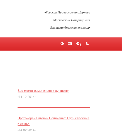
•Русская Православная Церковь
Московский Патриархат
Екатеринбургская епархия•
Все может измениться к лучшему
•11.12.2014•
Протоиерей Евгений Попиченко: Путь спасения
в семье
•14.02.2014•