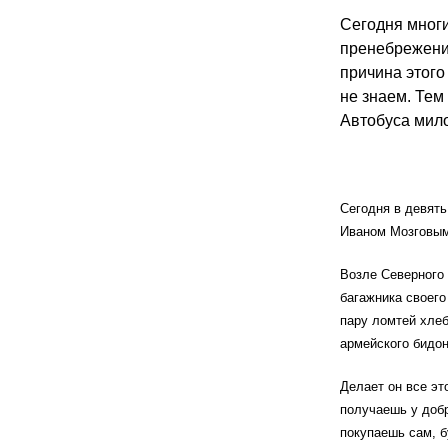
Сегодня мног
пренебрежение
причина этого
не знаем. Тем
Автобуса мило
Сегодня в девять
Иваном Мозговым,
Возле Северного 
багажника своего
пару ломтей хлеб
армейского бидон
Делает он все эт
получаешь у добр
покупаешь сам, б