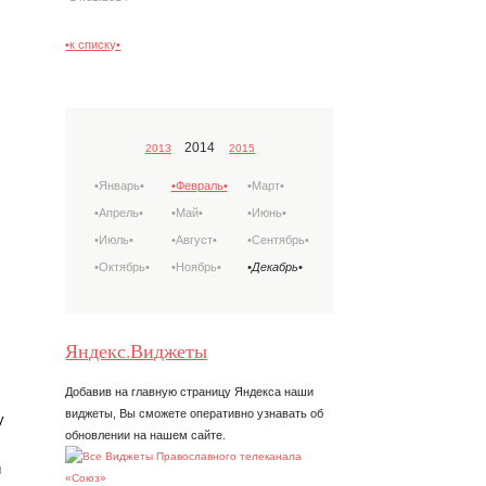
•к списку•
2014
2013
2015
•Январь•
•Февраль•
•Март•
•Апрель•
•Май•
•Июнь•
•Июль•
•Август•
•Сентябрь•
•Октябрь•
•Ноябрь•
•Декабрь•
Яндекс.Виджеты
Добавив на главную страницу Яндекса наши
виджеты, Вы сможете оперативно узнавать об
у
обновлении на нашем сайте.
и