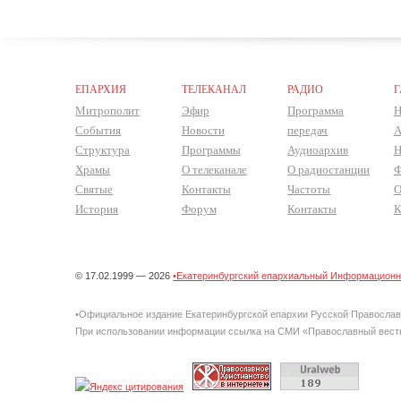
ЕПАРХИЯ
ТЕЛЕКАНАЛ
РАДИО
Г
Митрополит
Эфир
Программа
Н
События
Новости
передач
А
Структура
Программы
Аудиоархив
Н
Храмы
О телеканале
О радиостанции
Ф
Святые
Контакты
Частоты
О
История
Форум
Контакты
К
© 17.02.1999 — 2026
•Екатеринбургский епархиальный Информационно
•Официальное издание Екатеринбургской епархии Русской Правосла
При использовании информации ссылка на СМИ «Православный вестн