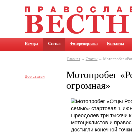
Номера
Статьи
Фоторепортажи
Контакты
Главная
→
Статьи
→ Мотопробег «Рож
Мотопробег «Ро
Все статьи
огромная»
Мотопробег «Отцы Рос
семью» стартовал 1 июн
Преодолев три тысячи к
мотоциклистов и право
достигли конечной точк