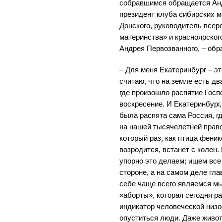
собравшимся обращается Ан
президент клуба сибирских 
Донского, руководитель все
материнства» и красноярског
Андрея Первозванного, – обр
– Для меня Екатеринбург – эт
считаю, что на земле есть д
где произошло распятие Госп
воскресение. И Екатеринбург,
была распята сама Россия, г
на нашей тысячелетней право
который раз, как птица феник
возродится, встанет с колен.
упорно это делаем; ищем все 
стороне, а на самом деле гл
себе чаще всего являемся мы
«аборты», которая сегодня ра
индикатор человеческой низо
опуститься люди. Даже живот