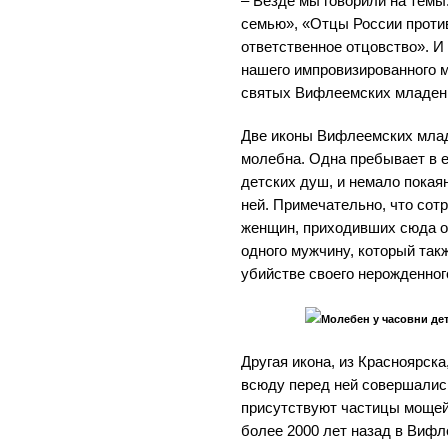
– Везде мы говорили на темы
семью», «Отцы России проти
ответственное отцовство». И
нашего импровизированного м
святых Вифлеемских младен
Две иконы Вифлеемских млад
молебна. Одна пребывает в 
детских душ, и немало покая
ней. Примечательно, что сот
женщин, приходивших сюда оп
одного мужчину, который так
убийстве своего нерожденног
Молебен у часовни де
Другая икона, из Красноярска
всюду перед ней совершалис
присутствуют частицы мощей
более 2000 лет назад в Виф