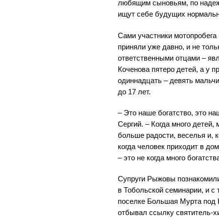
любящим сыновьям, по надеж
ищут себе будущих нормальны
Сами участники мотопробега
приняли уже давно, и не тол
ответственными отцами – яв
Коченова пятеро детей, а у 
одиннадцать – девять мальчик
до 17 лет.
– Это наше богатство, это на
Сергий. – Когда много детей, 
больше радости, веселья и, к
когда человек приходит в дом
– это не когда много богатства
Супруги Рыжовы познакомили
в Тобольской семинарии, и с 
поселке Большая Мурта под К
отбывал ссылку святитель-хи